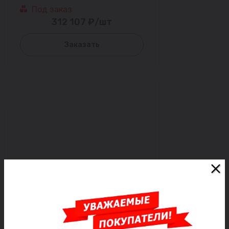
Под заказ
312 107 ₽/шт
Заказать
Патрубок фланцевый ВЧШГ
литой ПФ 100 L=1200 мм ЦПП
цинк+алюминий соответствует
ГОСТ ISO 2531-2012