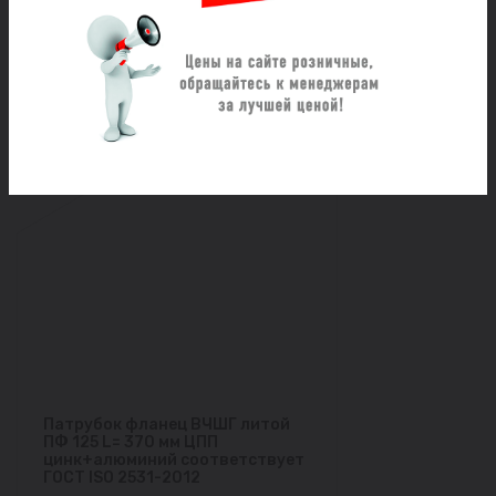
Под заказ
Цена по запросу
Заказать
Патрубок фланец ВЧШГ литой
ПФ 125 L= 370 мм ЦПП
цинк+алюминий соответствует
ГОСТ ISO 2531-2012