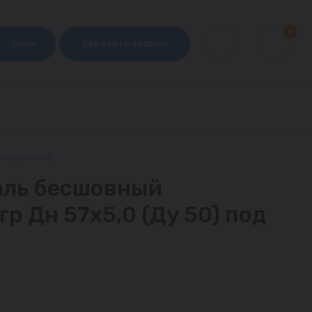
0
Заказать звонок
Найти
под приварку
аль бесшовный
р Дн 57х5,0 (Ду 50) под