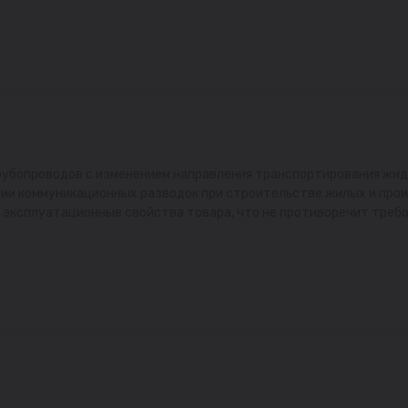
убопроводов с изменением направления транспортирования жид
и коммуникационных разводок при строительстве жилых и прои
 эксплуатационные свойства товара, что не противоречит требо