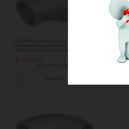
RUTEMPO Отвод сталь нерж
бесшовный крутоизогнутый 90гр Дн
426х8,0 (Ду 400) под приварку
Под заказ
202 742 ₽/шт
Заказать