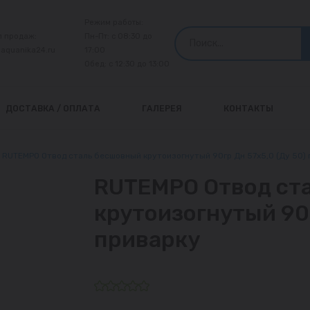
Режим работы:
л продаж:
Пн-Пт: с 08:30 до
@aquanika24.ru
17:00
Обед: с 12:30 до 13:00
ДОСТАВКА / ОПЛАТА
ГАЛЕРЕЯ
КОНТАКТЫ
RUTEMPO Отвод сталь бесшовный крутоизогнутый 90гр Дн 57х5,0 (Ду 50) 
RUTEMPO Отвод ст
крутоизогнутый 90г
приварку