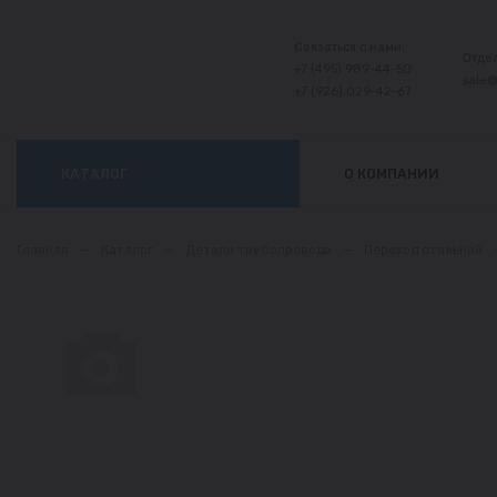
Связаться с нами:
Отде
+7 (495) 989-44-50
sale
+7 (926) 029-42-67
КАТАЛОГ
О КОМПАНИИ
Главная
—
Каталог
—
Детали трубопровода
—
Переход стальной