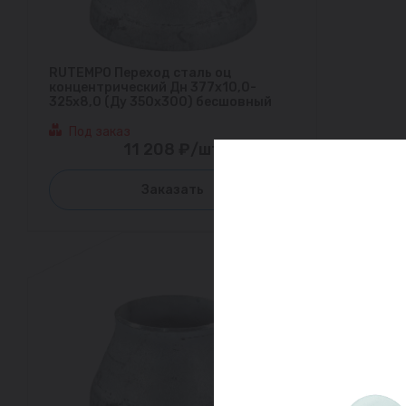
RUTEMPO Переход сталь оц
концентрический Дн 377х10,0-
325х8,0 (Ду 350х300) бесшовный
Под заказ
11 208 ₽/шт
Заказать