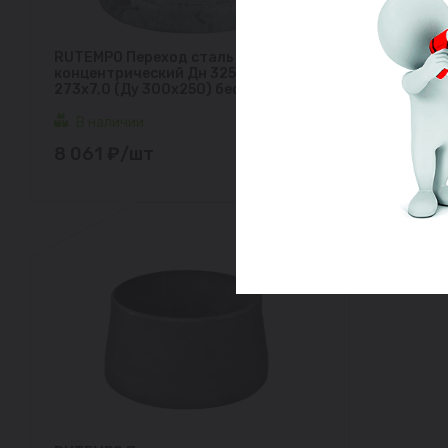
RUTEMPO Переход сталь оц
концентрический Дн 325х8,0-
273х7,0 (Ду 300х250) бесшовный
В наличии
8 061 ₽/шт