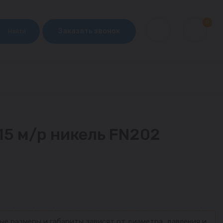
0
Заказать звонок
Найти
15 м/р никель FN202
ые размеры и габариты зависят от диаметра, давления и