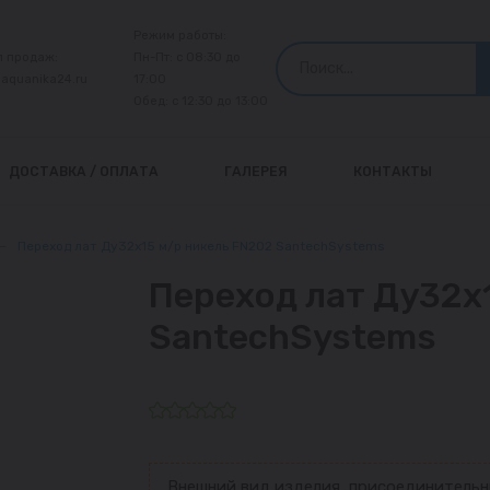
Режим работы:
л продаж:
Пн-Пт: с 08:30 до
@aquanika24.ru
17:00
Обед: с 12:30 до 13:00
ДОСТАВКА / ОПЛАТА
ГАЛЕРЕЯ
КОНТАКТЫ
—
Переход лат Ду32х15 м/р никель FN202 SantechSystems
Переход лат Ду32х
SantechSystems
Внешний вид изделия, присоединительн