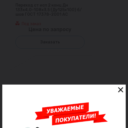
Переход ст исп 2 конц Дн
133х4,0-108х3,5 (Ду125х100) б/
шов ГОСТ 17378-2001 АС
Под заказ
Цена по запросу
Заказать
Переход ст исп 1 конц Дн
42,4х3,0-33х3,0 (Ду 32х25) шов