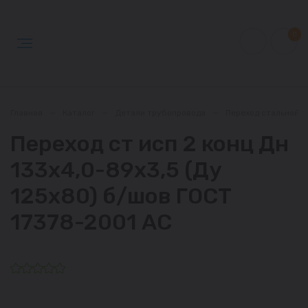
0
Главная
—
Каталог
—
Детали трубопровода
—
Переход стальной
Переход ст исп 2 конц Дн
133х4,0-89х3,5 (Ду
125х80) б/шов ГОСТ
17378-2001 АС