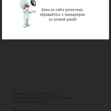
п/привар по ТУ АС
Под заказ
Цена по запросу
Заказать
Переход ст исп 1 конц Дн
42,4х3,0-26х3,0 (Ду 32х20) шов
п/привар по ТУ АС
Под заказ