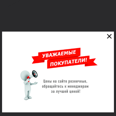
Втулка под фланец литая
удлиненная ПЭ100 - d. 50 SDR17
Под заказ
Цена по запросу
Заказать