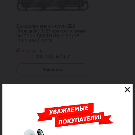
Дождеприемник чугун ДБ2
(большой) В125 прямоугольный
h=100мм ДБ2(В125)-2-37х78
ГОСТ 3634-2019
Под заказ
24 032 ₽/шт
Заказать