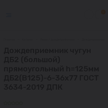
0
Главная
—
Каталог
—
Люки / дождеприёмники
—
Дождеприемники
Дождеприемник чугун
ДБ2 (большой)
прямоугольный h=125мм
ДБ2(В125)-6-36х77 ГОСТ
3634-2019 ДПК