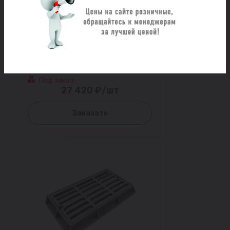
Дождеприемник чугун ДМ2
(магистральный) С250
прямоугольный h=100мм
ДМ2(С250)-2-37х78 ГОСТ 3634-
2019
Под заказ
27 420 ₽/шт
Заказать