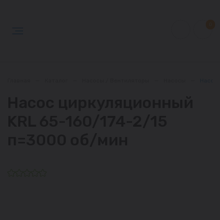
0
Главная
—
Каталог
—
Насосы / Вентиляторы
—
Насосы
—
Насос 
Насос циркуляционный
KRL 65-160/174-2/15
п=3000 об/мин