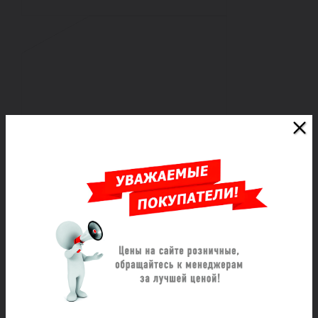
Насос консольно-моноблочный
NBV 65-220-22/2 Q-A-D-E-B-A-E
Vandjord 73214034
Под заказ
Цена по запросу
Заказать