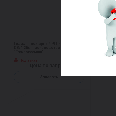
Гидрант пожарный РГП-00.1-001-
03/1,25м, производства ПАО
"Тяжпрессмаш"
Под заказ
Цена по запросу
Заказать