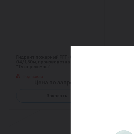
Гидрант пожарный РГП-00.1-001-
04/1,50м, производства ПАО
"Тяжпрессмаш"
Под заказ
Цена по запросу
Заказать