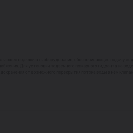
воляющее подключать оборудование, обеспечивающее подачу вод
бжения. Для установки подземного пожарного гидранта на водо
дохранения от возможного перекрытия потока воды в нём клапан