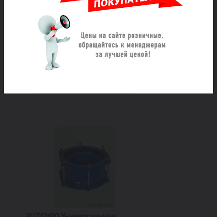
Муфта мультисоединительная
ДРК DN 50 (46-70) GWS
Под заказ
15 295 ₽/шт
Заказать
RUTEMPO Универсальная