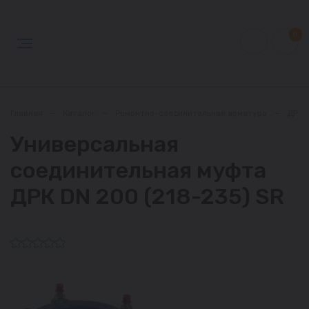
0
Главная
—
Каталог
—
Ремонтно-соединительная арматура
—
ДРК 
Универсальная
соединительная муфта
ДРК DN 200 (218-235) SR