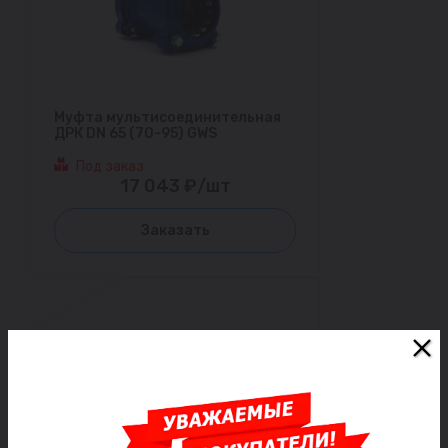
Муфта мультисоединительная
ДРК DN 65 (70-95) GWS
Под заказ
17 043 ₽/шт
Заказать