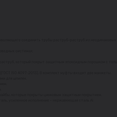
озволяющего соединить трубы раструб-раструб из неодинаковых 
оводных системах.
раструб, который покрыт защитным эпоксидным порошком с толщи
(ГОСТ ISO 4097-2013). В комплект муфты входят две манжеты.
ми для шпилек.
мкм.
.
 шайбы, которые покрыты цинковым защитным покрытием.
аль, усиленное исполнение – нержавеющая сталь AI