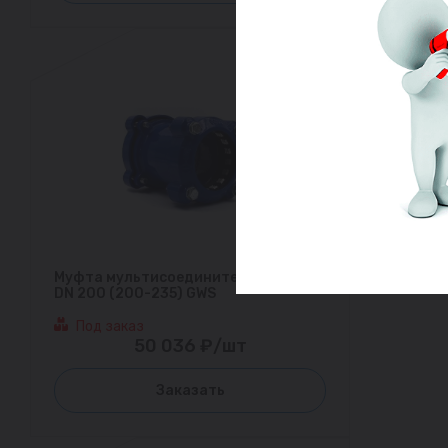
Муфта мультисоединительная ДРК
DN 200 (200-235) GWS
Под заказ
50 036 ₽/шт
Заказать