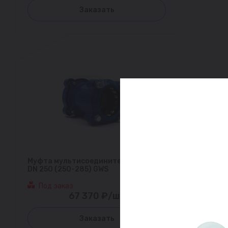
Заказать
Муфта мультисоединительная ДРК
DN 250 (250-285) GWS
Под заказ
67 370 ₽/шт
Заказать