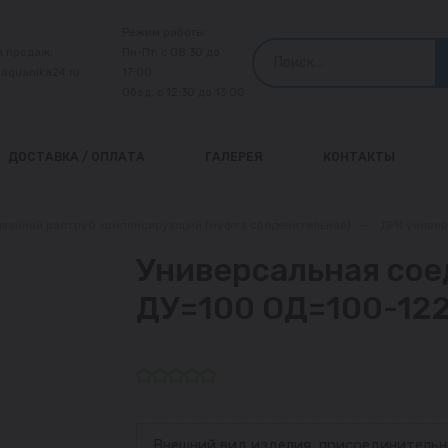
Режим работы:
л продаж:
Пн-Пт: с 08:30 до
@aquanika24.ru
17:00
Обед: с 12:30 до 13:00
ДОСТАВКА / ОПЛАТА
ГАЛЕРЕЯ
КОНТАКТЫ
двойной раструб компенсирующий (муфта соеденительная)
—
ДРК униве
Универсальная сое
ДУ=100 ОД=100-122
Внешний вид изделия, присоединительн