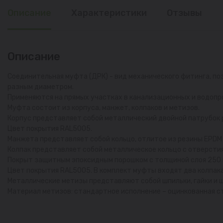
Описание
Характеристики
Отзывы
Описание
Соединительная муфта (ДРК) - вид механического фитинга, п
разным диаметром.
Применяются на прямых участках в канализационных и водопр
Муфта состоит из корпуса, манжет, колпаков и метизов.
Корпус представляет собой металлический двойной патрубок 
Цвет покрытия RAL5005.
Манжета представляет собой кольцо, отлитое из резины ЕPDM 
Колпак представляет собой металлическое кольцо с отверстия
Покрыт защитным эпоксидным порошком с толщиной слоя 250 
Цвет покрытия RAL5005. В комплект муфты входят два колпака
Металлические метизы представляют собой шпильки, гайки и
Материал метизов: стандартное исполнение – оцинкованная ст