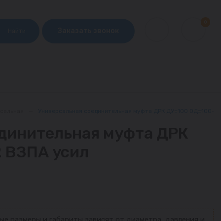
0
Заказать звонок
Найти
рсальная
—
Универсальная соединительная муфта ДРК ДУ=100 ОД=100-12
динительная муфта ДРК
 ВЗПА усил
ые размеры и габариты зависят от диаметра, давления и