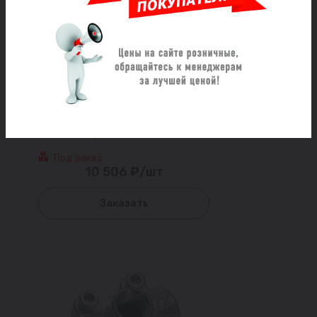
Обойма с водоотводом GEBO
ANB 4" х 1 1/2"
Под заказ
10 506 ₽/шт
Заказать