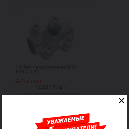
Обойма с водоотводом GEBO
ANB 4" х 2"
Под заказ
12 221 ₽/шт
Заказать