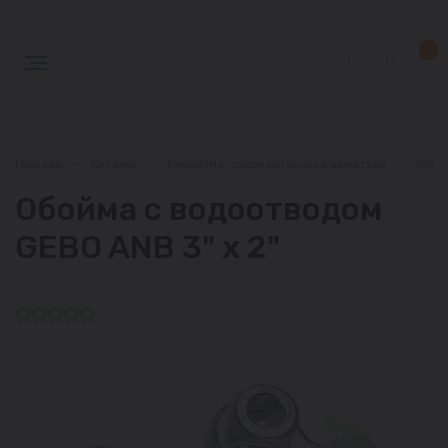
0
Главная
—
Каталог
—
Ремонтно-соединительная арматура
—
Фити
Обойма с водоотводом
GEBO ANB 3" х 2"