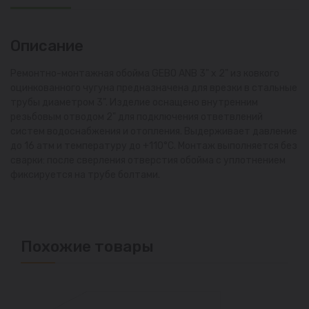
Описание
Ремонтно-монтажная обойма GEBO ANB 3" х 2" из ковкого
оцинкованного чугуна предназначена для врезки в стальные
трубы диаметром 3". Изделие оснащено внутренним
резьбовым отводом 2" для подключения ответвлений
систем водоснабжения и отопления. Выдерживает давление
до 16 атм и температуру до +110°С. Монтаж выполняется без
сварки: после сверления отверстия обойма с уплотнением
фиксируется на трубе болтами.
Похожие товары