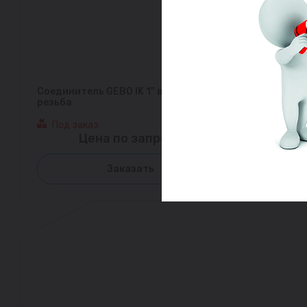
Соединитель GEBO IK 1" внутренняя
резьба
Под заказ
Цена по запросу
Заказать