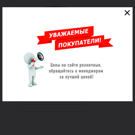
Хомут ремонтный из
нержавеющей стали
трехзамковый ОД (985-1015)
L=1000
Под заказ
117 585 ₽/шт
Заказать