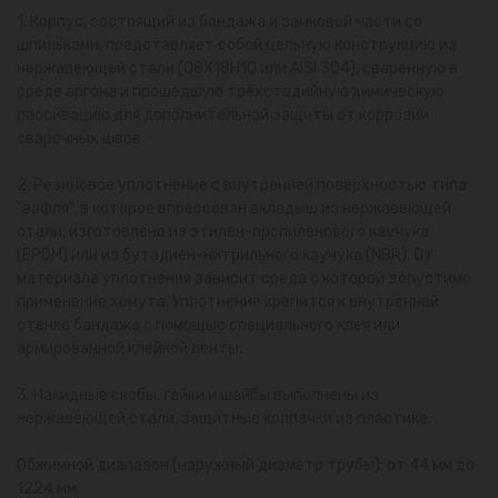
1. Корпус, состоящий из бандажа и замковой части со
шпильками, представляет собой цельную конструкцию из
нержавеющей стали (08Х18Н10 или AISI 304), сваренную в
среде аргона и прошедшую трёхстадийную химическую
пассивацию для дополнительной защиты от коррозии
сварочных швов.
2. Резиновое уплотнение с внутренней поверхностью типа
"вафля", в которое впрессован вкладыш из нержавеющей
стали, изготовлено из этилен-пропиленового каучука
(EPDM) или из бутадиен-нитрильного каучука (NBR). От
материала уплотнения зависит среда с которой допустимо
применение хомута. Уплотнение крепится к внутренней
стенке бандажа с помощью специального клея или
армированной клейкой ленты.
3. Накидные скобы, гайки и шайбы выполнены из
нержавеющей стали, защитные колпачки из пластика.
Обжимной диапазон (наружный диаметр трубы): от 44 мм до
1224 мм.