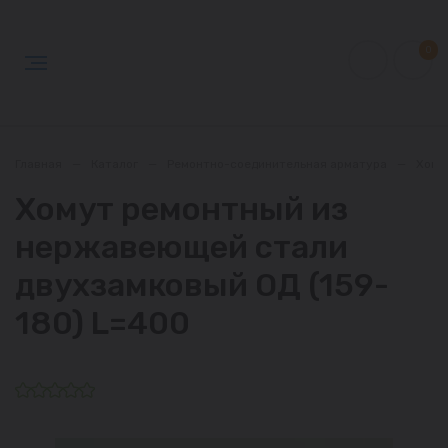
0
Главная
—
Каталог
—
Ремонтно-соединительная арматура
—
Хому
Хомут ремонтный из
нержавеющей стали
двухзамковый ОД (159-
180) L=400