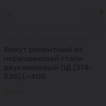
0
Главная
—
Каталог
—
Ремонтно-соединительная арматура
—
Хому
Хомут ремонтный из
нержавеющей стали
двухзамковый ОД (314-
335) L=400