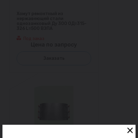
Хомут ремонтный из
нержавеющей стали
однозамковый Ду 300 ОД=315-
326 L=500 ВЗПА
Под заказ
Цена по запросу
Заказать