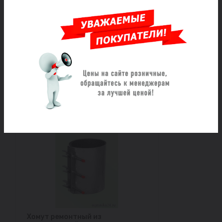
Хомут ремонтный из
нержавеющей стали
двухзамковый ОД (620-640)
L=800
Под заказ
50 838 ₽/шт
Заказать
Хомут ремонтный из