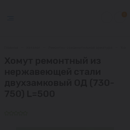
0
Главная
—
Каталог
—
Ремонтно-соединительная арматура
—
Хому
Хомут ремонтный из
нержавеющей стали
двухзамковый ОД (730-
750) L=500