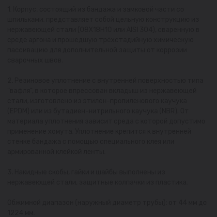
1. Корпус, состоящий из бандажа и замковой части со
шпильками, представляет собой цельную конструкцию из
нержавеющей стали (08Х18Н10 или AISI 304), сваренную в
среде аргона и прошедшую трёхстадийную химическую
пассивацию для дополнительной защиты от коррозии
сварочных швов.
2. Резиновое уплотнение с внутренней поверхностью типа
"вафля", в которое впрессован вкладыш из нержавеющей
стали, изготовлено из этилен-пропиленового каучука
(EPDM) или из бутадиен-нитрильного каучука (NBR). От
материала уплотнения зависит среда с которой допустимо
применение хомута. Уплотнение крепится к внутренней
стенке бандажа с помощью специального клея или
армированной клейкой ленты.
3. Накидные скобы, гайки и шайбы выполнены из
нержавеющей стали, защитные колпачки из пластика.
Обжимной диапазон (наружный диаметр трубы): от 44 мм до
1224 мм.