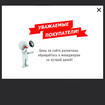
Хомут ремонтный из
нержавеющей стали
трехзамковый ОД (985-1015)
L=1000
Под заказ
117 585 ₽/шт
Заказать