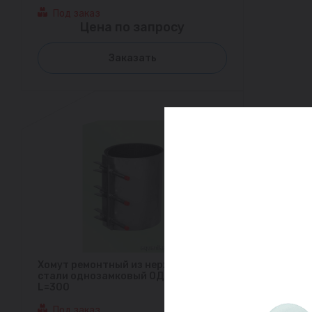
Под заказ
Цена по запросу
Заказать
Хомут ремонтный из нержавеющей
стали однозамковый ОД (315-330)
L=300
Под заказ