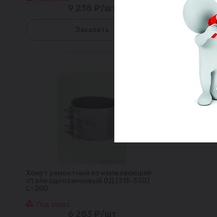
9 238 ₽/шт
Заказать
Хомут ремонтный из нержавеющей
стали однозамковый ОД (315-330)
L=200
Под заказ
6 283 ₽/шт