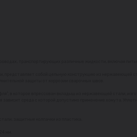
роводах, транспортирующих различные жидкости, включая питьев
ми, представляет собой цельную конструкцию из нержавеющей ста
нительной защиты от коррозии сварочных швов.
фля", в которое впрессован вкладыш из нержавеющей стали, изго
я зависит среда с которой допустимо применение хомута. Уплот
стали, защитные колпачки из пластика.
24 мм.