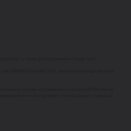
ую воду, а также для соединения стыков труб.
ли (08Х18Н10 или AISI 304), сваренную в среде аргона и
товлено из этилен-пропиленового каучука (EPDM) или из
нение крепится к внутренней стенке бандажа с помощью