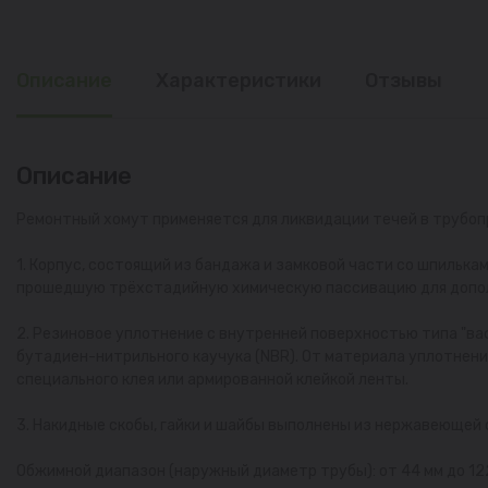
Описание
Характеристики
Отзывы
Описание
Ремонтный хомут применяется для ликвидации течей в трубоп
1. Корпус, состоящий из бандажа и замковой части со шпилька
прошедшую трёхстадийную химическую пассивацию для допол
2. Резиновое уплотнение с внутренней поверхностью типа "ва
бутадиен-нитрильного каучука (NBR). От материала уплотнени
специального клея или армированной клейкой ленты.
3. Накидные скобы, гайки и шайбы выполнены из нержавеющей 
Обжимной диапазон (наружный диаметр трубы): от 44 мм до 12