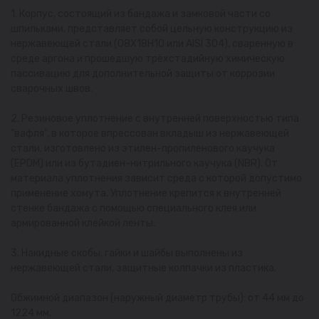
1. Корпус, состоящий из бандажа и замковой части со
шпильками, представляет собой цельную конструкцию из
нержавеющей стали (08Х18Н10 или AISI 304), сваренную в
среде аргона и прошедшую трёхстадийную химическую
пассивацию для дополнительной защиты от коррозии
сварочных швов.
2. Резиновое уплотнение с внутренней поверхностью типа
"вафля", в которое впрессован вкладыш из нержавеющей
стали, изготовлено из этилен-пропиленового каучука
(EPDM) или из бутадиен-нитрильного каучука (NBR). От
материала уплотнения зависит среда с которой допустимо
применение хомута. Уплотнение крепится к внутренней
стенке бандажа с помощью специального клея или
армированной клейкой ленты.
3. Накидные скобы, гайки и шайбы выполнены из
нержавеющей стали, защитные колпачки из пластика.
Обжимной диапазон (наружный диаметр трубы): от 44 мм до
1224 мм.