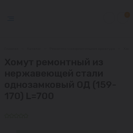
0
Главная
—
Каталог
—
Ремонтно-соединительная арматура
—
Хому
Хомут ремонтный из
нержавеющей стали
однозамковый ОД (159-
170) L=700