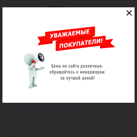
Хомут ремонтный из
нержавеющей стали
трехзамковый ОД (985-1015)
L=1000
Под заказ
117 585 ₽/шт
Заказать