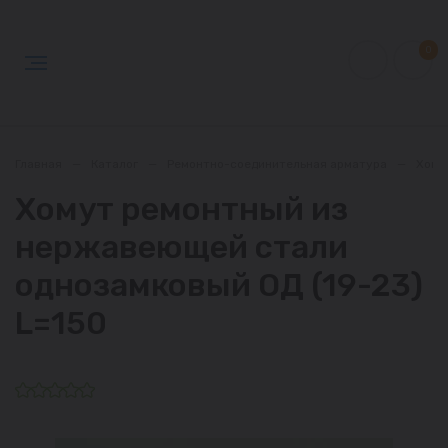
0
Главная
—
Каталог
—
Ремонтно-соединительная арматура
—
Хому
Хомут ремонтный из
нержавеющей стали
однозамковый ОД (19-23)
L=150