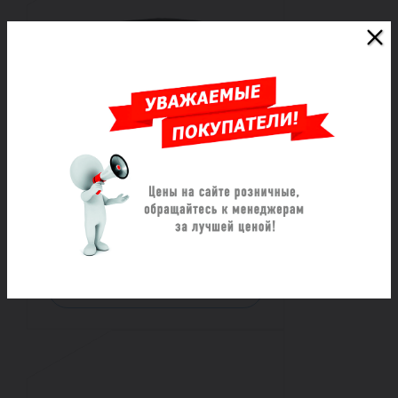
Хомут ремонтный из
нержавеющей стали
трехзамковый ОД (985-1015)
L=1000
Под заказ
117 585 ₽/шт
Заказать