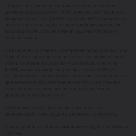
1. Корпус, состоящий из бандажа и замковой части со
шпильками, представляет собой цельную конструкцию из
нержавеющей стали (08Х18Н10 или AISI 304), сваренную в
среде аргона и прошедшую трёхстадийную химическую
пассивацию для дополнительной защиты от коррозии
сварочных швов.
2. Резиновое уплотнение с внутренней поверхностью типа
"вафля", в которое впрессован вкладыш из нержавеющей
стали, изготовлено из этилен-пропиленового каучука
(EPDM) или из бутадиен-нитрильного каучука (NBR). От
материала уплотнения зависит среда с которой допустимо
применение хомута. Уплотнение крепится к внутренней
стенке бандажа с помощью специального клея или
армированной клейкой ленты.
3. Накидные скобы, гайки и шайбы выполнены из
нержавеющей стали, защитные колпачки из пластика.
Обжимной диапазон (наружный диаметр трубы): от 44 мм до
1224 мм.