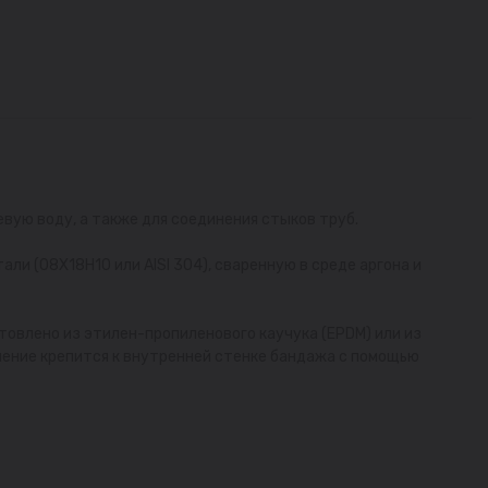
ую воду, а также для соединения стыков труб.
ли (08Х18Н10 или AISI 304), сваренную в среде аргона и
товлено из этилен-пропиленового каучука (EPDM) или из
нение крепится к внутренней стенке бандажа с помощью