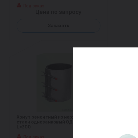
Под заказ
Цена по запросу
Заказать
Хомут ремонтный из нержавеющей
стали однозамковый ОД (315-330)
L=300
Под заказ