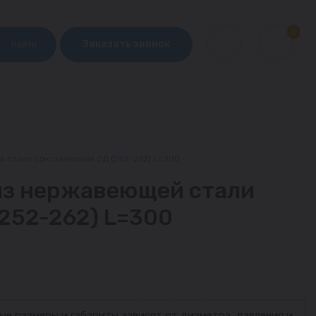
0
Заказать звонок
Найти
 стали однозамковый ОД (252-262) L=300
из нержавеющей стали
252-262) L=300
ые размеры и габариты зависят от диаметра, давления и