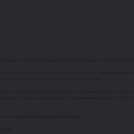
роводах, транспортирующих различные жидкости, включая питьев
ми, представляет собой цельную конструкцию из нержавеющей ста
нительной защиты от коррозии сварочных швов.
фля", в которое впрессован вкладыш из нержавеющей стали, изго
я зависит среда с которой допустимо применение хомута. Уплот
стали, защитные колпачки из пластика.
24 мм.