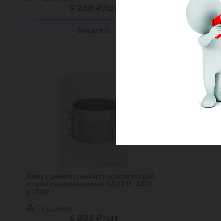
9 238 ₽/шт
Заказать
Хомут ремонтный из нержавеющей
стали однозамковый ОД (315-330)
L=200
Под заказ
6 283 ₽/шт