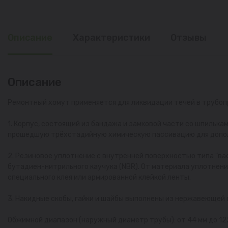
Описание
Характеристики
Отзывы
Описание
Ремонтный хомут применяется для ликвидации течей в трубоп
1. Корпус, состоящий из бандажа и замковой части со шпилька
прошедшую трёхстадийную химическую пассивацию для допол
2. Резиновое уплотнение с внутренней поверхностью типа "ва
бутадиен-нитрильного каучука (NBR). От материала уплотнени
специального клея или армированной клейкой ленты.
3. Накидные скобы, гайки и шайбы выполнены из нержавеющей 
Обжимной диапазон (наружный диаметр трубы): от 44 мм до 12