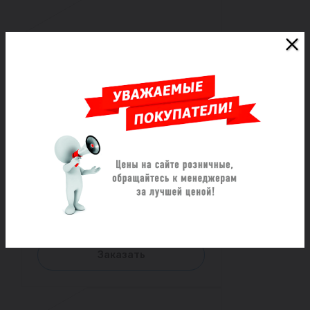
Хомут ремонтный из
нержавеющей стали
трехзамковый ОД (985-1015)
L=1000
Под заказ
117 585 ₽/шт
Заказать