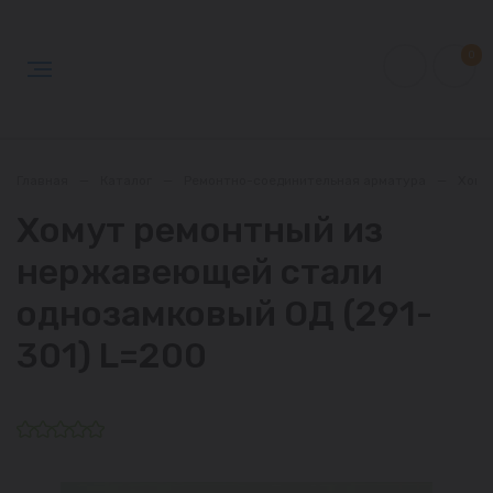
0
Главная
—
Каталог
—
Ремонтно-соединительная арматура
—
Хому
Хомут ремонтный из
нержавеющей стали
однозамковый ОД (291-
301) L=200