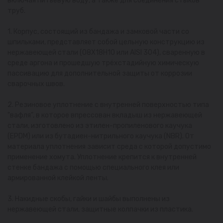
включая питьевую воду, а также для соединения стыков
труб.
1. Корпус, состоящий из бандажа и замковой части со
шпильками, представляет собой цельную конструкцию из
нержавеющей стали (08Х18Н10 или AISI 304), сваренную в
среде аргона и прошедшую трёхстадийную химическую
пассивацию для дополнительной защиты от коррозии
сварочных швов.
2. Резиновое уплотнение с внутренней поверхностью типа
"вафля", в которое впрессован вкладыш из нержавеющей
стали, изготовлено из этилен-пропиленового каучука
(EPDM) или из бутадиен-нитрильного каучука (NBR). От
материала уплотнения зависит среда с которой допустимо
применение хомута. Уплотнение крепится к внутренней
стенке бандажа с помощью специального клея или
армированной клейкой ленты.
3. Накидные скобы, гайки и шайбы выполнены из
нержавеющей стали, защитные колпачки из пластика.