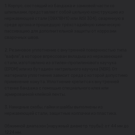
1. Корпус, состоящий из бандажа и замковой части со
шпильками, представляет собой цельную конструкцию из
нержавеющей стали (08Х18Н10 или AISI 304), сваренную в
среде аргона и прошедшую трёхстадийную химическую
пассивацию для дополнительной защиты от коррозии
сварочных швов.
2. Резиновое уплотнение с внутренней поверхностью типа
"вафля", в которое впрессован вкладыш из нержавеющей
стали, изготовлено из этилен-пропиленового каучука
(EPDM) или из бутадиен-нитрильного каучука (NBR). От
материала уплотнения зависит среда с которой допустимо
применение хомута. Уплотнение крепится к внутренней
стенке бандажа с помощью специального клея или
армированной клейкой ленты.
3. Накидные скобы, гайки и шайбы выполнены из
нержавеющей стали, защитные колпачки из пластика.
Обжимной диапазон (наружный диаметр трубы): от 44 мм до
1224 мм.