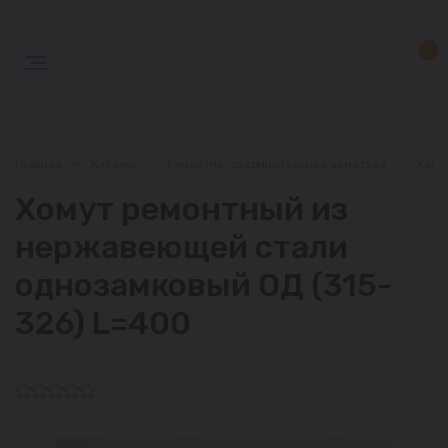
0
Главная
—
Каталог
—
Ремонтно-соединительная арматура
—
Хому
Хомут ремонтный из
нержавеющей стали
однозамковый ОД (315-
326) L=400