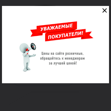
Хомут ремонтный из
нержавеющей стали
трехзамковый ОД (985-1015)
L=1000
Под заказ
117 585 ₽/шт
Заказать