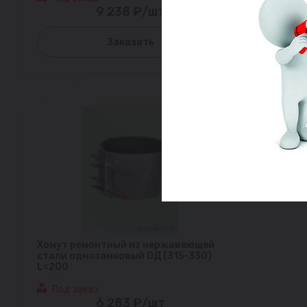
9 238 ₽/шт
Заказать
Хомут ремонтный из нержавеющей
стали однозамковый ОД (315-330)
L=200
Под заказ
6 283 ₽/шт