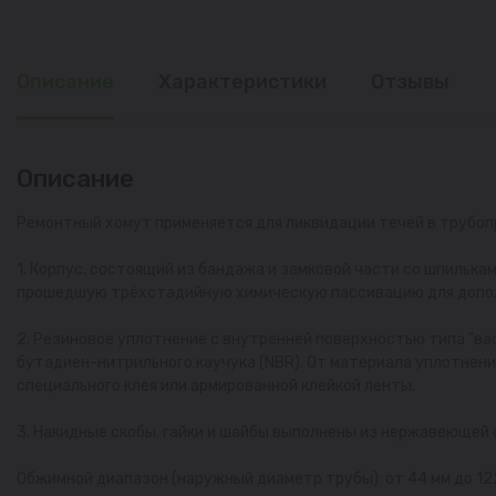
Описание
Характеристики
Отзывы
Описание
Ремонтный хомут применяется для ликвидации течей в трубоп
1. Корпус, состоящий из бандажа и замковой части со шпилька
прошедшую трёхстадийную химическую пассивацию для допол
2. Резиновое уплотнение с внутренней поверхностью типа "ва
бутадиен-нитрильного каучука (NBR). От материала уплотнени
специального клея или армированной клейкой ленты.
3. Накидные скобы, гайки и шайбы выполнены из нержавеющей 
Обжимной диапазон (наружный диаметр трубы): от 44 мм до 12