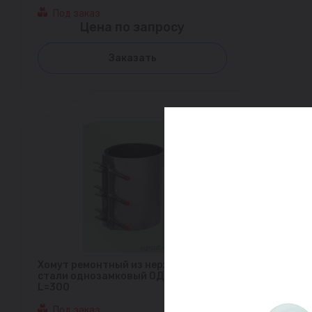
Под заказ
Цена по запросу
Заказать
Хомут ремонтный из нержавеющей
стали однозамковый ОД (315-330)
L=300
Под заказ