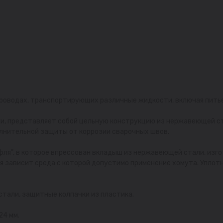
роводах, транспортирующих различные жидкости, включая питьев
ми, представляет собой цельную конструкцию из нержавеющей ста
нительной защиты от коррозии сварочных швов.
фля", в которое впрессован вкладыш из нержавеющей стали, изго
я зависит среда с которой допустимо применение хомута. Уплот
стали, защитные колпачки из пластика.
24 мм.