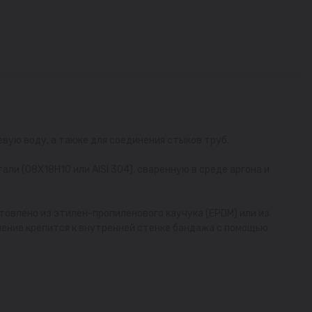
ую воду, а также для соединения стыков труб.
ли (08Х18Н10 или AISI 304), сваренную в среде аргона и
товлено из этилен-пропиленового каучука (EPDM) или из
нение крепится к внутренней стенке бандажа с помощью