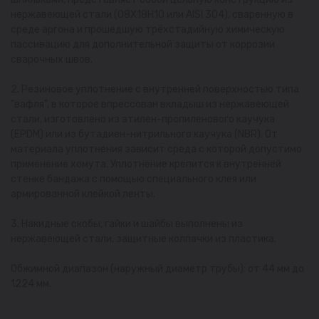
нержавеющей стали (08Х18Н10 или AISI 304), сваренную в
среде аргона и прошедшую трёхстадийную химическую
пассивацию для дополнительной защиты от коррозии
сварочных швов.
2. Резиновое уплотнение с внутренней поверхностью типа
"вафля", в которое впрессован вкладыш из нержавеющей
стали, изготовлено из этилен-пропиленового каучука
(EPDM) или из бутадиен-нитрильного каучука (NBR). От
материала уплотнения зависит среда с которой допустимо
применение хомута. Уплотнение крепится к внутренней
стенке бандажа с помощью специального клея или
армированной клейкой ленты.
3. Накидные скобы, гайки и шайбы выполнены из
нержавеющей стали, защитные колпачки из пластика.
Обжимной диапазон (наружный диаметр трубы): от 44 мм до
1224 мм.