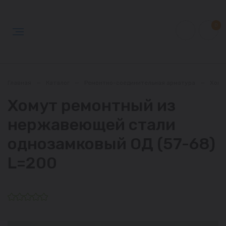
0
Главная
—
Каталог
—
Ремонтно-соединительная арматура
—
Хому
Хомут ремонтный из
нержавеющей стали
однозамковый ОД (57-68)
L=200