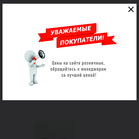
Хомут ремонтный из
нержавеющей стали
однозамковый Ду 300 ОД=315-
326 L=500 ВЗПА
Под заказ
Цена по запросу
Заказать