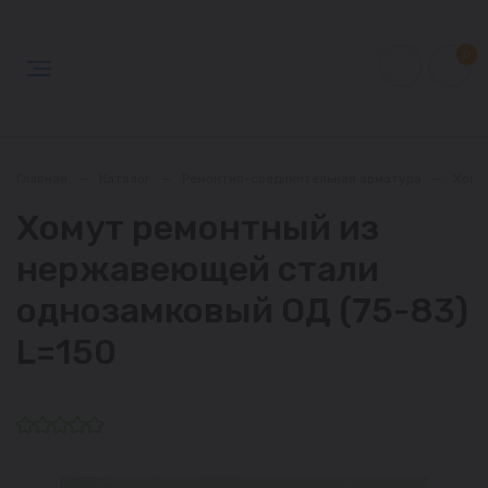
0
Главная
—
Каталог
—
Ремонтно-соединительная арматура
—
Хому
Хомут ремонтный из
нержавеющей стали
однозамковый ОД (75-83)
L=150