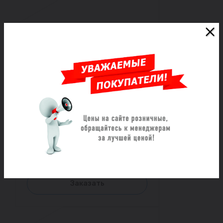
Хомут ремонтный из
нержавеющей стали
трехзамковый ОД (985-1015)
L=1000
Под заказ
117 585 ₽/шт
Заказать