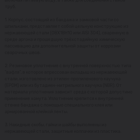
включая питьевую воду, а также для соединения стыков
труб.
1. Корпус, состоящий из бандажа и замковой части со
шпильками, представляет собой цельную конструкцию из
нержавеющей стали (08Х18Н10 или AISI 304), сваренную в
среде аргона и прошедшую трёхстадийную химическую
пассивацию для дополнительной защиты от коррозии
сварочных швов.
2. Резиновое уплотнение с внутренней поверхностью типа
"вафля", в которое впрессован вкладыш из нержавеющей
стали, изготовлено из этилен-пропиленового каучука
(EPDM) или из бутадиен-нитрильного каучука (NBR). От
материала уплотнения зависит среда с которой допустимо
применение хомута. Уплотнение крепится к внутренней
стенке бандажа с помощью специального клея или
армированной клейкой ленты.
3. Накидные скобы, гайки и шайбы выполнены из
нержавеющей стали, защитные колпачки из пластика.