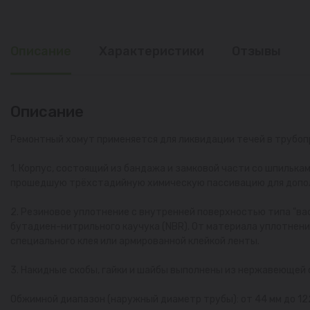
Описание
Характеристики
Отзывы
Описание
Ремонтный хомут применяется для ликвидации течей в трубоп
1. Корпус, состоящий из бандажа и замковой части со шпилька
прошедшую трёхстадийную химическую пассивацию для допол
2. Резиновое уплотнение с внутренней поверхностью типа "ва
бутадиен-нитрильного каучука (NBR). От материала уплотнени
специального клея или армированной клейкой ленты.
3. Накидные скобы, гайки и шайбы выполнены из нержавеющей 
Обжимной диапазон (наружный диаметр трубы): от 44 мм до 12