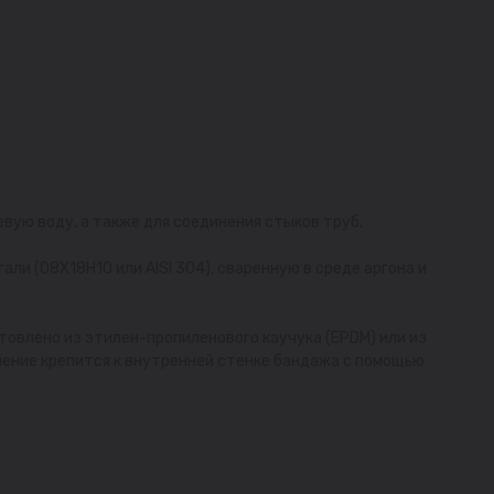
ую воду, а также для соединения стыков труб.
ли (08Х18Н10 или AISI 304), сваренную в среде аргона и
товлено из этилен-пропиленового каучука (EPDM) или из
нение крепится к внутренней стенке бандажа с помощью