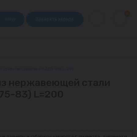
0
Заказать звонок
Найти
 стали однозамковый ОД (75-83) L=200
из нержавеющей стали
75-83) L=200
ые размеры и габариты зависят от диаметра, давления и