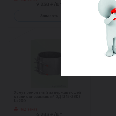
9 238 ₽/шт
Заказать
Хомут ремонтный из нержавеющей
стали однозамковый ОД (315-330)
L=200
Под заказ
6 283 ₽/шт