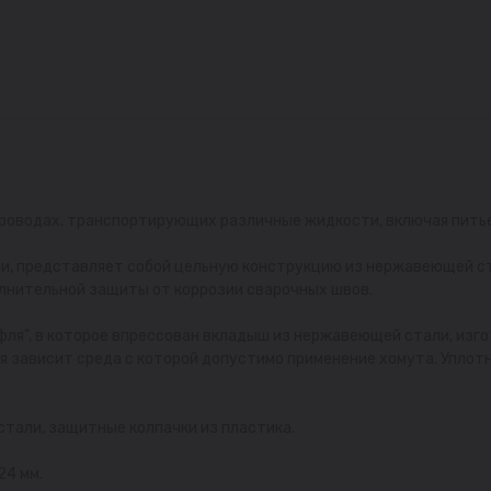
роводах, транспортирующих различные жидкости, включая питьев
ми, представляет собой цельную конструкцию из нержавеющей ста
нительной защиты от коррозии сварочных швов.
фля", в которое впрессован вкладыш из нержавеющей стали, изго
я зависит среда с которой допустимо применение хомута. Уплот
стали, защитные колпачки из пластика.
24 мм.