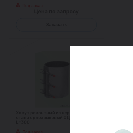
Под заказ
Цена по запросу
Заказать
Хомут ремонтный из нержавеющей
стали однозамковый ОД (315-330)
L=300
Под заказ