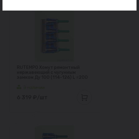
RUTEMPO Хомут ремонтный
нержавеющий с чугунным
замком Ду 100 (114-126) L =200
В наличии
6 319 ₽/шт