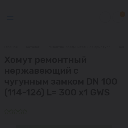
0
Главная
—
Каталог
—
Ремонтно-соединительная арматура
—
Хому
Хомут ремонтный
нержавеющий с
чугунным замком DN 100
(114-126) L= 300 х1 GWS