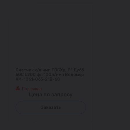
Счетчик х/в имп ТВСХд-01 Ду65
50С L200 фл 100л/имп Водомер
VM-1061-065-21B-68
Под заказ
Цена по запросу
Заказать