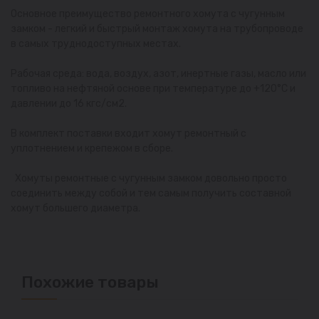
Основное преимущество ремонтного хомута с чугунным
замком - легкий и быстрый монтаж хомута на трубопроводе
в самых труднодоступных местах.
Рабочая среда: вода, воздух, азот, инертные газы, масло или
топливо на нефтяной основе при температуре до +120°С и
давлении до 16 кгс/см2.
В комплект поставки входит хомут ремонтный с
уплотнением и крепежом в сборе.
Хомуты ремонтные с чугунным замком довольно просто
соединить между собой и тем самым получить составной
хомут большего диаметра.
Похожие товары