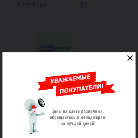
9 219 ₽/шт
RUTEMPO Хомут ремонтный
нержавеющий с чугунным
замком Ду 125 (126-138) L= 200
В наличии
6 471 ₽/шт