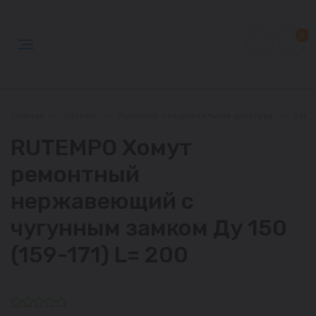
0
Главная
—
Каталог
—
Ремонтно-соединительная арматура
—
Хому
RUTEMPO Хомут
ремонтный
нержавеющий с
чугунным замком Ду 150
(159-171) L= 200