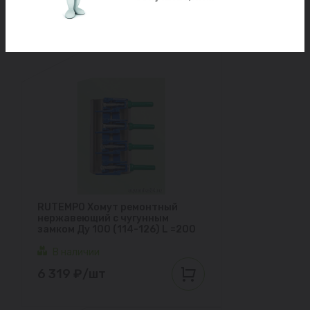
6 471 ₽/шт
RUTEMPO Хомут ремонтный
нержавеющий с чугунным
замком Ду 100 (114-126) L =200
В наличии
6 319 ₽/шт