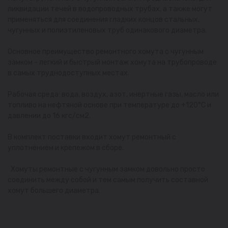
ликвидации течей в водопроводных трубах, а также могут
применяться для соединения гладких концов стальных,
чугунных и полиэтиленовых труб одинакового диаметра.
Основное преимущество ремонтного хомута с чугунным
замком - легкий и быстрый монтаж хомута на трубопроводе
в самых труднодоступных местах.
Рабочая среда: вода, воздух, азот, инертные газы, масло или
топливо на нефтяной основе при температуре до +120°С и
давлении до 16 кгс/см2.
В комплект поставки входит хомут ремонтный с
уплотнением и крепежом в сборе.
Хомуты ремонтные с чугунным замком довольно просто
соединить между собой и тем самым получить составной
хомут большего диаметра.