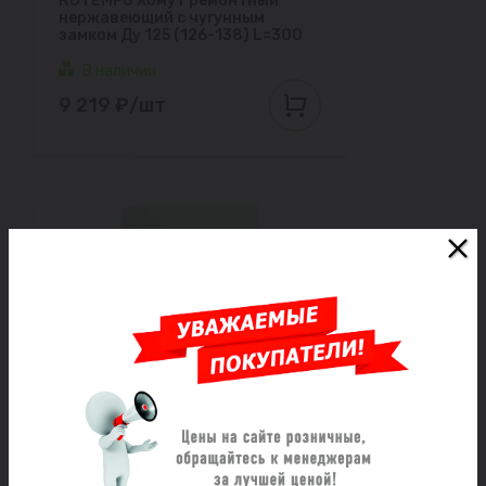
RUTEMPO Хомут ремонтный
нержавеющий с чугунным
замком Ду 125 (126-138) L=300
В наличии
9 219 ₽/шт
RUTEMPO Хомут ремонтный
нержавеющий с чугунным
замком Ду 125 (126-138) L= 200
В наличии