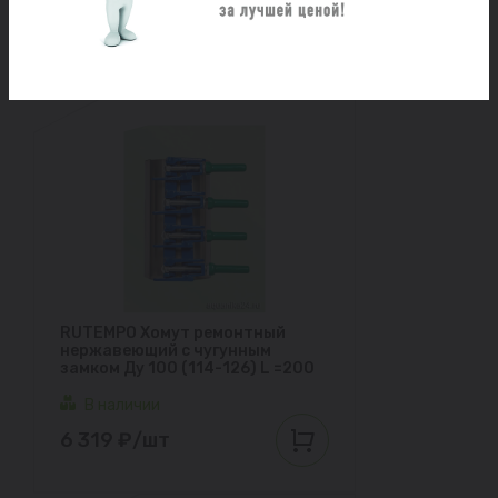
6 471 ₽/шт
RUTEMPO Хомут ремонтный
нержавеющий с чугунным
замком Ду 100 (114-126) L =200
В наличии
6 319 ₽/шт