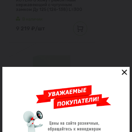
RUTEMPO Хомут ремонтный
нержавеющий с чугунным
замком Ду 125 (126-138) L=300
В наличии
9 219 ₽/шт
RUTEMPO Хомут ремонтный
нержавеющий с чугунным
замком Ду 125 (126-138) L= 200
В наличии