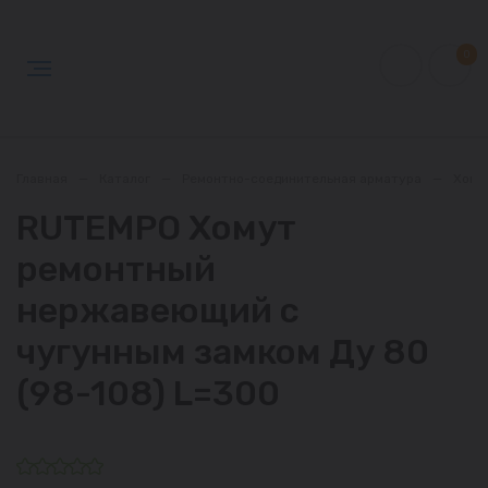
0
Главная
—
Каталог
—
Ремонтно-соединительная арматура
—
Хому
RUTEMPO Хомут
ремонтный
нержавеющий с
чугунным замком Ду 80
(98-108) L=300