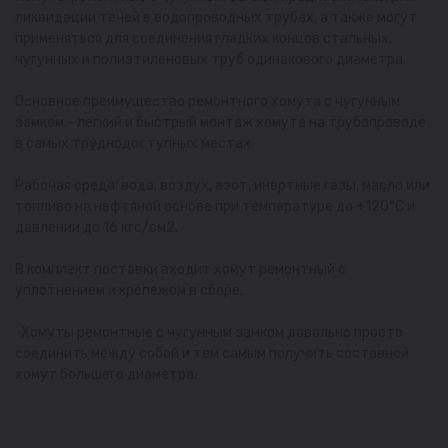
ликвидации течей в водопроводных трубах, а также могут
применяться для соединения гладких концов стальных,
чугунных и полиэтиленовых труб одинакового диаметра.
Основное преимущество ремонтного хомута с чугунным
замком - легкий и быстрый монтаж хомута на трубопроводе
в самых труднодоступных местах.
Рабочая среда: вода, воздух, азот, инертные газы, масло или
топливо на нефтяной основе при температуре до +120°С и
давлении до 16 кгс/см2.
В комплект поставки входит хомут ремонтный с
уплотнением и крепежом в сборе.
Хомуты ремонтные с чугунным замком довольно просто
соединить между собой и тем самым получить составной
хомут большего диаметра.