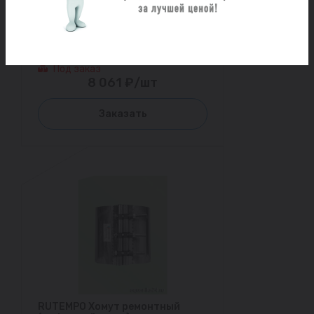
RUTEMPO Хомут ремонтный
(муфта свёртная) из
нержавеющей стали ОД(125-
135) L=500
Под заказ
8 061 ₽/шт
Заказать
RUTEMPO Хомут ремонтный