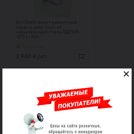
RUTEMPO Хомут ремонтный
(муфта свёртная) из
нержавеющей стали ОД(108-
121) L=200
В наличии
2 960 ₽/шт