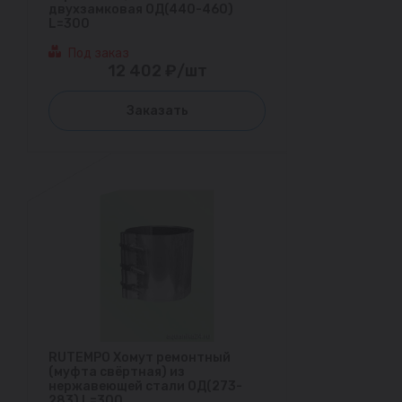
двухзамковая ОД(440-460)
L=300
Под заказ
12 402 ₽/шт
Заказать
RUTEMPO Хомут ремонтный
(муфта свёртная) из
нержавеющей стали ОД(273-
283) L=300