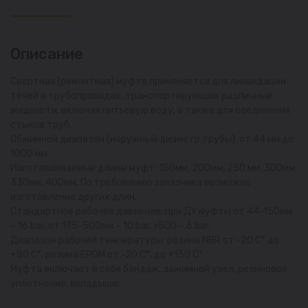
Описание
Свёртная (ремонтная) муфта применяется для ликвидации
течей в трубопроводах, транспортирующих различные
жидкости, включая питьевую воду, а также для соединения
стыков труб.
Обжимной диапазон (наружный диаметр трубы): от 44 мм до
1000 мм.
Изготавливаемые длины муфт: 150мм, 200мм, 250 мм, 300мм,
330мм, 400мм. По требованию заказчика возможно
изготовление других длин.
Стандартное рабочее давление: при ДУ муфты от 44-150мм
– 16 bar, от 175-500мм – 10 bar, >500 – 6 bar.
Диапазон рабочей температуры: резина NBR от -20 С° до
+80 С°, резина EPDM от -20 С°, до +150 С°
Муфта включает в себя бандаж, зажимной узел, резиновое
уплотнение, вкладышю.