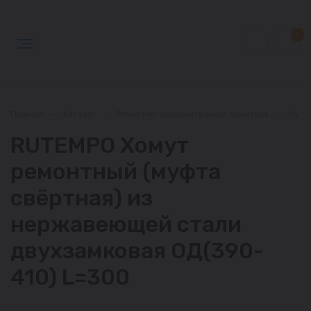
0
Главная
—
Каталог
—
Ремонтно-соединительная арматура
—
Муфт
RUTEMPO Хомут
ремонтный (муфта
свёртная) из
нержавеющей стали
двухзамковая ОД(390-
410) L=300