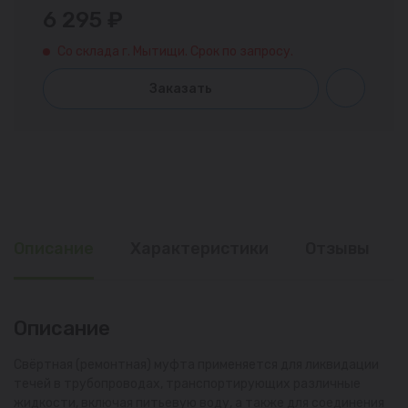
6 295 ₽
Со склада г. Мытищи. Срок по запросу.
Заказать
Описание
Характеристики
Отзывы
Описание
Свёртная (ремонтная) муфта применяется для ликвидации
течей в трубопроводах, транспортирующих различные
жидкости, включая питьевую воду, а также для соединения