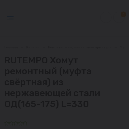
0
Главная
—
Каталог
—
Ремонтно-соединительная арматура
—
Муфт
RUTEMPO Хомут
ремонтный (муфта
свёртная) из
нержавеющей стали
ОД(165-175) L=330