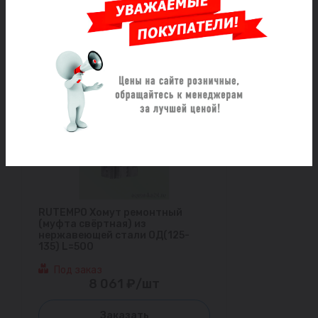
2 960 ₽/шт
RUTEMPO Хомут ремонтный
(муфта свёртная) из
нержавеющей стали ОД(125-
135) L=500
Под заказ
8 061 ₽/шт
Заказать