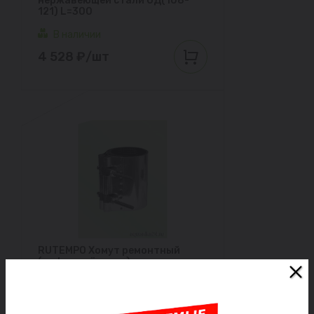
нержавеющей стали ОД(108-
121) L=300
В наличии
4 528 ₽/шт
RUTEMPO Хомут ремонтный
(муфта свёртная) из
нержавеющей стали ОД(108-
121) L=200
В наличии