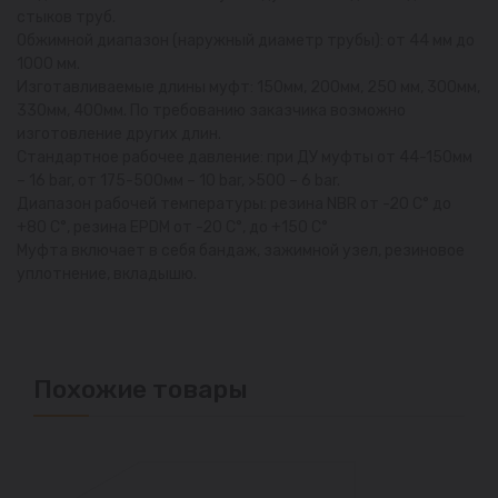
стыков труб.
Обжимной диапазон (наружный диаметр трубы): от 44 мм до
1000 мм.
Изготавливаемые длины муфт: 150мм, 200мм, 250 мм, 300мм,
330мм, 400мм. По требованию заказчика возможно
изготовление других длин.
Стандартное рабочее давление: при ДУ муфты от 44-150мм
– 16 bar, от 175-500мм – 10 bar, >500 – 6 bar.
Диапазон рабочей температуры: резина NBR от -20 С° до
+80 С°, резина EPDM от -20 С°, до +150 С°
Муфта включает в себя бандаж, зажимной узел, резиновое
уплотнение, вкладышю.
Похожие товары