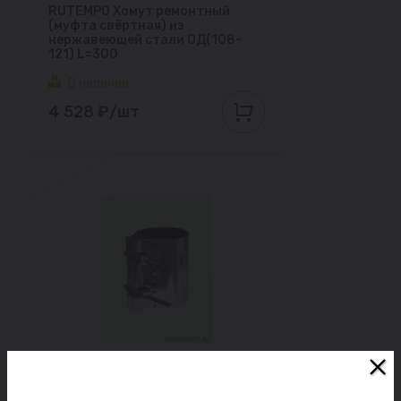
RUTEMPO Хомут ремонтный
(муфта свёртная) из
нержавеющей стали ОД(108-
121) L=300
В наличии
4 528 ₽/шт
RUTEMPO Хомут ремонтный
(муфта свёртная) из
нержавеющей стали ОД(108-