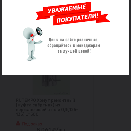
121) L=200
В наличии
2 960 ₽/шт
RUTEMPO Хомут ремонтный
(муфта свёртная) из
нержавеющей стали ОД(125-
135) L=500
Под заказ
8 061 ₽/шт