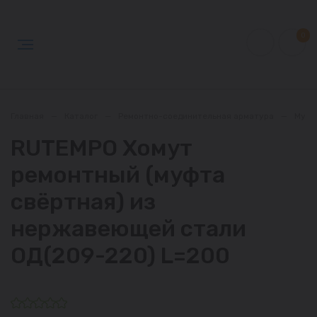
0
Главная
—
Каталог
—
Ремонтно-соединительная арматура
—
Муфт
RUTEMPO Хомут
ремонтный (муфта
свёртная) из
нержавеющей стали
ОД(209-220) L=200