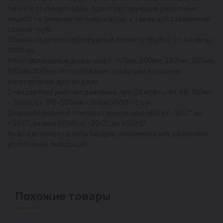
течей в трубопроводах, транспортирующих различные
жидкости, включая питьевую воду, а также для соединения
стыков труб.
Обжимной диапазон (наружный диаметр трубы): от 44 мм до
1000 мм.
Изготавливаемые длины муфт: 150мм, 200мм, 250 мм, 300мм,
330мм, 400мм. По требованию заказчика возможно
изготовление других длин.
Стандартное рабочее давление: при ДУ муфты от 44-150мм
– 16 bar, от 175-500мм – 10 bar, >500 – 6 bar.
Диапазон рабочей температуры: резина NBR от -20 С° до
+80 С°, резина EPDM от -20 С°, до +150 С°
Муфта включает в себя бандаж, зажимной узел, резиновое
уплотнение, вкладышю.
Похожие товары