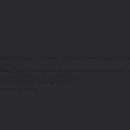
ей в трубопроводах, транспортирующих различные жидкости, вкл
00 мм.
30мм, 400мм. По требованию заказчика возможно изготовление д
r, от 175-500мм – 10 bar, >500 – 6 bar.
 резина EPDM от -20 С°, до +150 С°
лотнение, вкладышю.