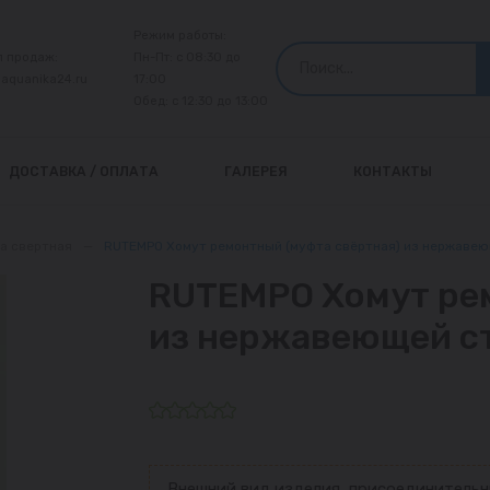
Режим работы:
л продаж:
Пн-Пт: с 08:30 до
@aquanika24.ru
17:00
Обед: с 12:30 до 13:00
ДОСТАВКА / ОПЛАТА
ГАЛЕРЕЯ
КОНТАКТЫ
а свертная
—
RUTEMPO Хомут ремонтный (муфта свёртная) из нержавею
RUTEMPO Хомут ре
из нержавеющей ст
Внешний вид изделия, присоединительн