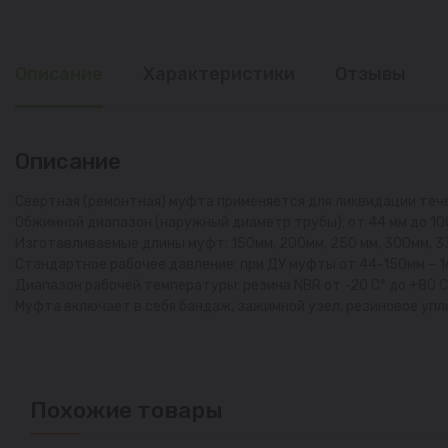
Описание
Характеристики
Отзывы
Описание
Свёртная (ремонтная) муфта применяется для ликвидации теч
Обжимной диапазон (наружный диаметр трубы): от 44 мм до 10
Изготавливаемые длины муфт: 150мм, 200мм, 250 мм, 300мм, 3
Стандартное рабочее давление: при ДУ муфты от 44-150мм – 16 ba
Диапазон рабочей температуры: резина NBR от -20 С° до +80 С°,
Муфта включает в себя бандаж, зажимной узел, резиновое уп
Похожие товары