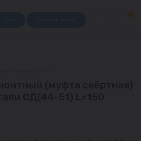
0
Заказать звонок
Найти
щей стали ОД(44-51) L=150
монтный (муфта свёртная)
али ОД(44-51) L=150
ые размеры и габариты зависят от диаметра, давления и