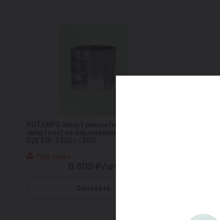
RUTEMPO Хомут ремонтный (муфта
свёртная) из нержавеющей стали
ОД(315-330) L=300
Под заказ
8 805 ₽/шт
Заказать