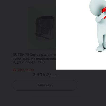
RUTEMPO Хомут ремонтный (муфта
свёртная) из нержавеющей стали
ОД(151-165) L=200
Под заказ
3 406 ₽/шт
Заказать