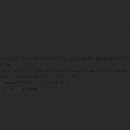
ей в трубопроводах, транспортирующих различные жидкости, вкл
00 мм.
30мм, 400мм. По требованию заказчика возможно изготовление д
r, от 175-500мм – 10 bar, >500 – 6 bar.
 резина EPDM от -20 С°, до +150 С°
лотнение, вкладышю.