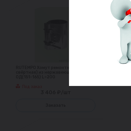
RUTEMPO Хомут ремонтный (муфта
свёртная) из нержавеющей стали
ОД(151-165) L=200
Под заказ
3 406 ₽/шт
Заказать