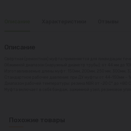
Описание
Характеристики
Отзывы
Описание
Свёртная (ремонтная) муфта применяется для ликвидации теч
Обжимной диапазон (наружный диаметр трубы): от 44 мм до 10
Изготавливаемые длины муфт: 150мм, 200мм, 250 мм, 300мм, 3
Стандартное рабочее давление: при ДУ муфты от 44-150мм – 16 ba
Диапазон рабочей температуры: резина NBR от -20 С° до +80 С°,
Муфта включает в себя бандаж, зажимной узел, резиновое уп
Похожие товары