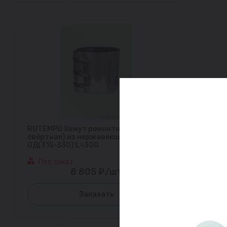
RUTEMPO Хомут ремонтный (муфта
свёртная) из нержавеющей стали
ОД(315-330) L=300
Под заказ
8 805 ₽/шт
Заказать