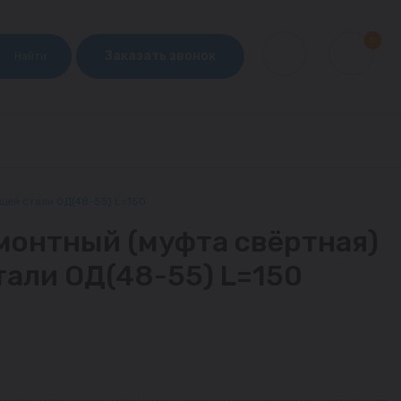
0
Заказать звонок
Найти
щей стали ОД(48-55) L=150
монтный (муфта свёртная)
али ОД(48-55) L=150