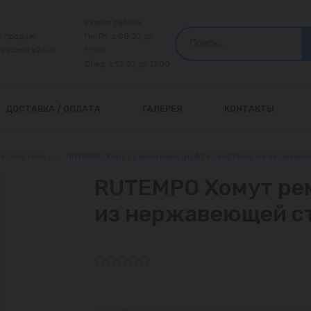
Режим работы:
л продаж:
Пн-Пт: с 08:30 до
@aquanika24.ru
17:00
Обед: с 12:30 до 13:00
ДОСТАВКА / ОПЛАТА
ГАЛЕРЕЯ
КОНТАКТЫ
а свертная
—
RUTEMPO Хомут ремонтный (муфта свёртная) из нержавею
RUTEMPO Хомут ре
из нержавеющей ст