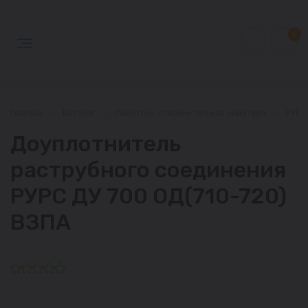
0
Главная
—
Каталог
—
Ремонтно-соединительная арматура
—
РУРС
Доуплотнитель
раструбного соединения
РУРС ДУ 700 ОД(710-720)
ВЗПА