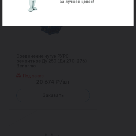
Соединение чугун РУРС
ремонтное Ду 250 (Дн 270-276)
Benarmo
Под заказ
20 674 ₽/шт
Заказать