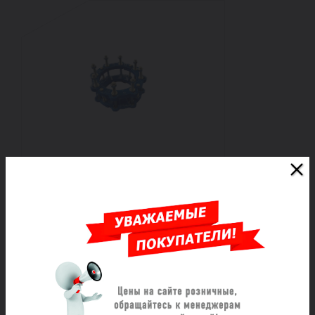
Соединение чугун РУРС
ремонтное Ду 300 (Дн 321-328)
Benarmo
Под заказ
29 370 ₽/шт
Заказать