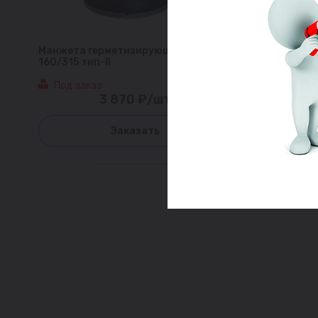
Манжета герметизирующая МГ
160/315 тип-II
Под заказ
3 870 ₽/шт
Заказать