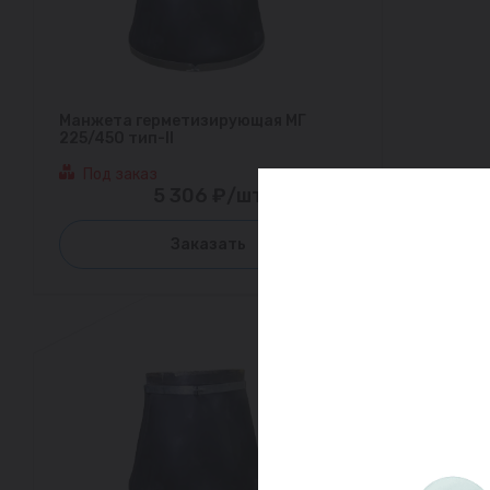
Манжета герметизирующая МГ
225/450 тип-II
Под заказ
5 306 ₽/шт
Заказать