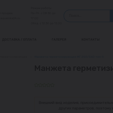
Режим работы:
л продаж:
Пн-Пт: с 08:30 до
@aquanika24.ru
17:00
Обед: с 12:30 до 13:00
ДОСТАВКА / ОПЛАТА
ГАЛЕРЕЯ
КОНТАКТЫ
 герметизирующая
—
Манжета герметизирующая МГ 250/560 тип-II
Манжета герметизи
Внешний вид изделия, присоединительн
других параметров, поэтому 