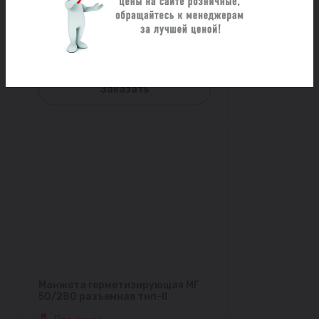
Манжета герметизирующая МГ
250/560 тип-II
Под заказ
6 854 ₽/шт
Заказать
Манжета герметизирующая МГ
50/280 разъемная тип-II