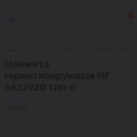
0
Главная
—
Каталог
—
РТИ резинотехнические изделия
—
Манжета
Манжета
герметизирующая МГ
562/920 тип-II