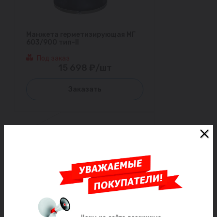
Манжета герметизирующая МГ
603/900 тип-II
Под заказ
15 698 ₽/шт
Заказать