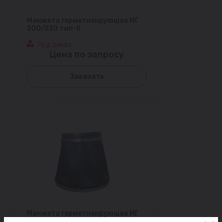
Манжета герметизирующая МГ
300/530 тип-II
Под заказ
Цена по запросу
Заказать
Манжета герметизирующая МГ
603/900 тип-II