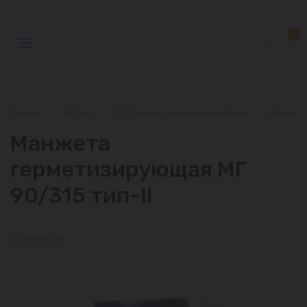
0
Главная
—
Каталог
—
РТИ резинотехнические изделия
—
Манжета
Манжета
герметизирующая МГ
90/315 тип-II