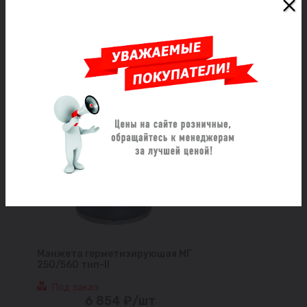
Под заказ
15 698 ₽/шт
Заказать
Манжета герметизирующая МГ
250/560 тип-II
Под заказ
6 854 ₽/шт