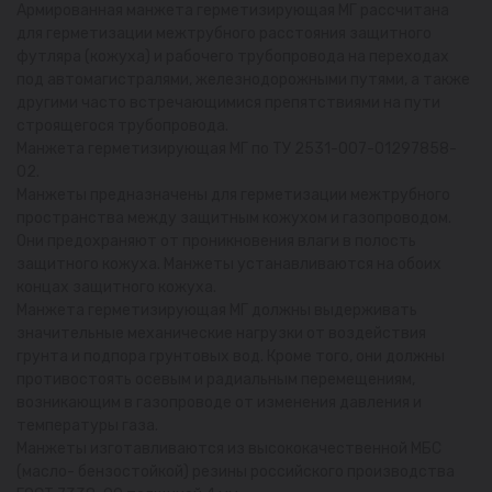
Армированная манжета герметизирующая МГ рассчитана
для герметизации межтрубного расстояния защитного
футляра (кожуха) и рабочего трубопровода на переходах
под автомагистралями, железнодорожными путями, а также
другими часто встречающимися препятствиями на пути
строящегося трубопровода.
Манжета герметизирующая МГ по ТУ 2531-007-01297858-
02.
Манжеты предназначены для герметизации межтрубного
пространства между защитным кожухом и газопроводом.
Они предохраняют от проникновения влаги в полость
защитного кожуха. Манжеты устанавливаются на обоих
концах защитного кожуха.
Манжета герметизирующая МГ должны выдерживать
значительные механические нагрузки от воздействия
грунта и подпора грунтовых вод. Кроме того, они должны
противостоять осевым и радиальным перемещениям,
возникающим в газопроводе от изменения давления и
температуры газа.
Манжеты изготавливаются из высококачественной МБС
(масло- бензостойкой) резины российского производства