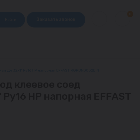
0
Заказать звонок
Найти
ная Дн 32х1" Ру16 НР напорная EFFAST RGRBND032D.N
од клеевое соед
" Ру16 НР напорная EFFAST