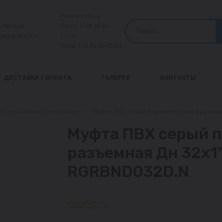
Режим работы:
л продаж:
Пн-Пт: с 08:30 до
@aquanika24.ru
17:00
Обед: с 12:30 до 13:00
ДОСТАВКА / ОПЛАТА
ГАЛЕРЕЯ
КОНТАКТЫ
ВХ под клеевое соединение
—
Муфта ПВХ серый под клеевое соед разъем
Муфта ПВХ серый п
разъемная Дн 32х1
RGRBND032D.N