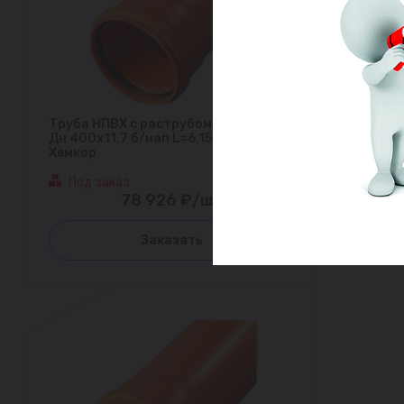
Труба НПВХ с раструбом коричневая
Дн 400х11,7 б/нап L=6,15м в/к SN8
Хемкор
Под заказ
78 926 ₽/шт
Заказать