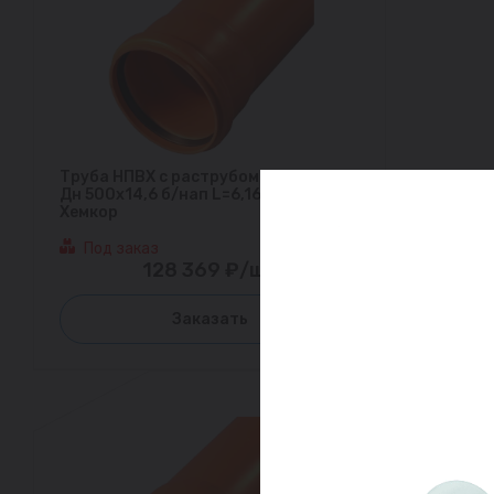
Труба НПВХ с раструбом коричневая
Дн 500х14,6 б/нап L=6,16м в/к SN8
Хемкор
Под заказ
128 369 ₽/шт
Заказать