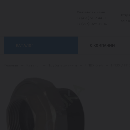
Связаться с нами:
Отде
+7 (495) 989-44-50
sale
+7 (926) 029-42-67
КАТАЛОГ
О КОМПАНИИ
Главная
—
Каталог
—
Труба и фитинги
—
НПВХКлей
—
НПВХ / НП