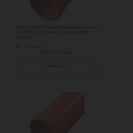
Труба НПВХ с раструбом коричневая
Дн 400х11,7 б/нап L=2,0м в/к SN8
Хемкор
Под заказ
25 775 ₽/шт
Заказать