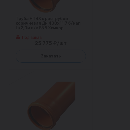
Труба НПВХ с раструбом
коричневая Дн 400х11,7 б/нап
L=2,0м в/к SN8 Хемкор
Под заказ
25 775 ₽/шт
Заказать