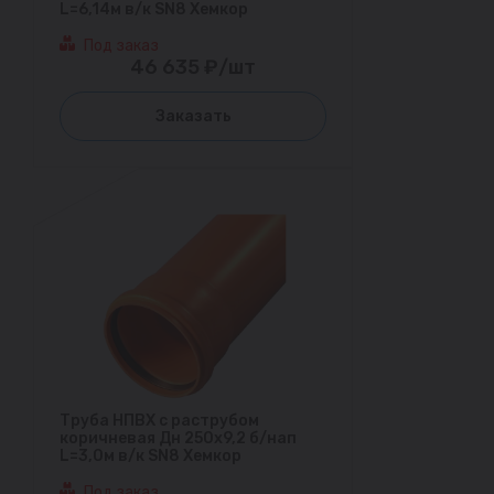
L=6,14м в/к SN8 Хемкор
Под заказ
46 635 ₽/шт
Заказать
Труба НПВХ с раструбом
коричневая Дн 250х9,2 б/нап
L=3,0м в/к SN8 Хемкор
Под заказ