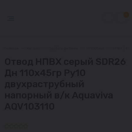
0
Главная
—
Каталог
—
Труба и фитинги
—
НПВХКлей
—
НПВХ / НП
Отвод НПВХ серый SDR26
Дн 110х45гр Ру10
двухраструбный
напорный в/к Aquaviva
AQV103110