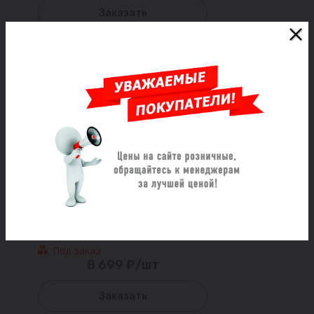
Заказать
Труба НПВХ с раструбом
коричневая Дн 315х9,2 б/нап
L=1,2м в/к SN8 Хемкор
Под заказ
8 699 ₽/шт
Заказать