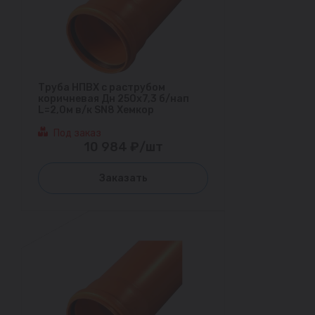
Труба НПВХ с раструбом
коричневая Дн 250х7,3 б/нап
L=2,0м в/к SN8 Хемкор
Под заказ
10 984 ₽/шт
Заказать