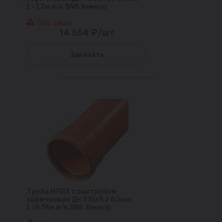
L=1,2м в/к SN8 Хемкор
Под заказ
14 554 ₽/шт
Заказать
Труба НПВХ с раструбом
коричневая Дн 315х9,2 б/нап
L=6,14м в/к SN8 Хемкор