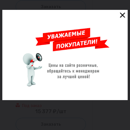
Заказать
Труба НПВХ с раструбом
коричневая Дн 315х9,2 б/нап
L=2,0м в/к SN8 Хемкор
Под заказ
15 377 ₽/шт
Заказать