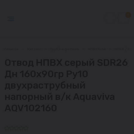
0
Главная
—
Каталог
—
Труба и фитинги
—
НПВХКлей
—
НПВХ / НП
Отвод НПВХ серый SDR26
Дн 160х90гр Ру10
двухраструбный
напорный в/к Aquaviva
AQV102160