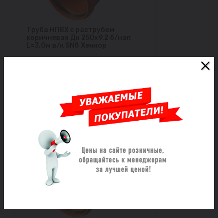
Труба НПВХ с раструбом
коричневая Дн 250х9,2 б/нап
L=3,0м в/к SN8 Хемкор
Под заказ
16 384 ₽/шт
Заказать