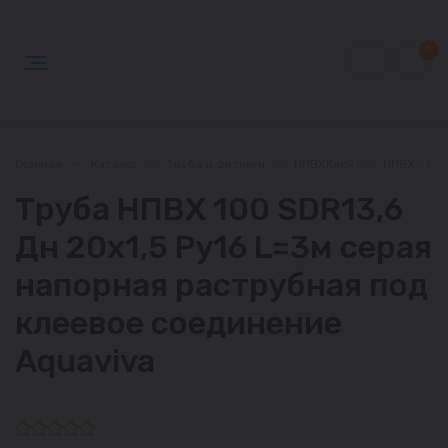
0
Главная
—
Каталог
—
Труба и фитинги
—
НПВХКлей
—
НПВХ / НП
Труба НПВХ 100 SDR13,6
Дн 20х1,5 Ру16 L=3м серая
напорная раструбная под
клеевое соединение
Aquaviva