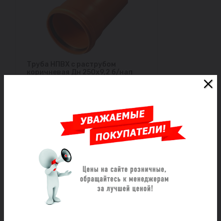
Труба НПВХ с раструбом
коричневая Дн 250х9,2 б/нап
L=3,0м в/к SN8 Хемкор
Под заказ
16 384 ₽/шт
Заказать