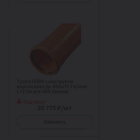
Труба НПВХ с раструбом
коричневая Дн 400х11,7 б/нап
L=2,0м в/к SN8 Хемкор
Под заказ
25 775 ₽/шт
Заказать