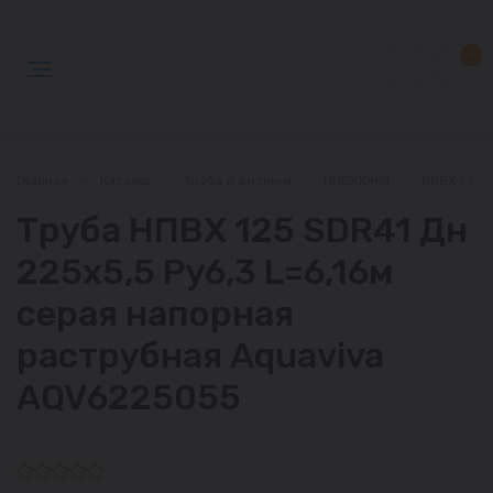
0
Главная
—
Каталог
—
Труба и фитинги
—
НПВХКлей
—
НПВХ / НП
Труба НПВХ 125 SDR41 Дн
225х5,5 Ру6,3 L=6,16м
серая напорная
раструбная Aquaviva
AQV6225055