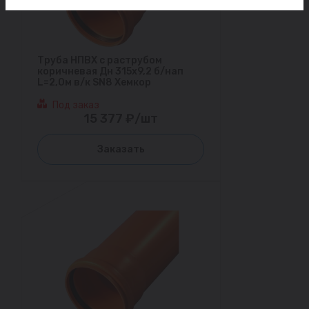
Труба НПВХ с раструбом
коричневая Дн 315х9,2 б/нап
L=2,0м в/к SN8 Хемкор
Под заказ
15 377 ₽/шт
Заказать