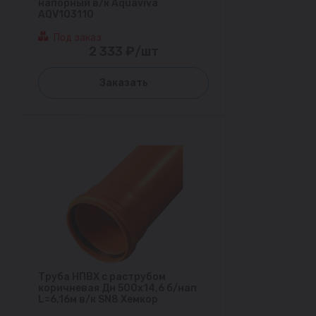
напорный в/к Aquaviva
AQV103110
Под заказ
2 333 ₽/шт
Заказать
Труба НПВХ с раструбом
коричневая Дн 500х14,6 б/нап
L=6,16м в/к SN8 Хемкор