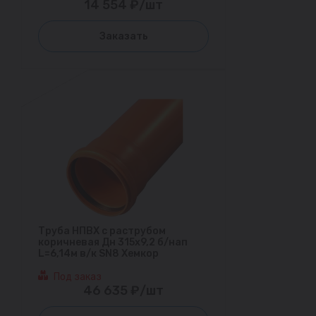
14 554 ₽/шт
Заказать
Труба НПВХ с раструбом
коричневая Дн 315х9,2 б/нап
L=6,14м в/к SN8 Хемкор
Под заказ
46 635 ₽/шт