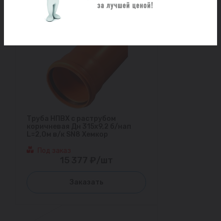
Труба НПВХ с раструбом
коричневая Дн 315х9,2 б/нап
L=2,0м в/к SN8 Хемкор
Под заказ
15 377 ₽/шт
Заказать