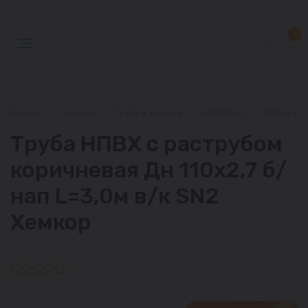
0
Главная
—
Каталог
—
Труба и фитинги
—
НПВХКлей
—
НПВХ / НП
Труба НПВХ с раструбом
коричневая Дн 110х2,7 б/
нап L=3,0м в/к SN2
Хемкор