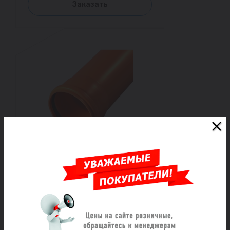
Заказать
Труба НПВХ с раструбом
коричневая Дн 250х9,2 б/нап
L=3,0м в/к SN8 Хемкор
Под заказ
16 384 ₽/шт
Заказать