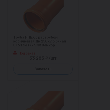
Труба НПВХ с раструбом
коричневая Дн 250х7,3 б/нап
L=6,13м в/к SN8 Хемкор
Под заказ
33 283 ₽/шт
Заказать