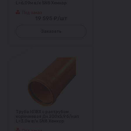
L=6,09м в/к SN8 Хемкор
Под заказ
19 595 ₽/шт
Заказать
Труба НПВХ с раструбом
коричневая Дн 200х5,9 б/нап
L=3,0м в/к SN8 Хемкор
Под заказ