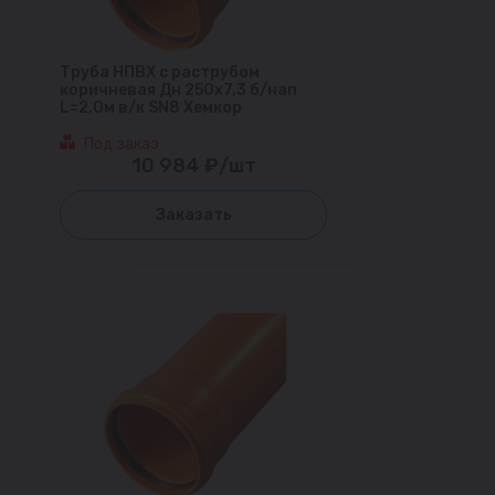
Труба НПВХ с раструбом
коричневая Дн 250х7,3 б/нап
L=2,0м в/к SN8 Хемкор
Под заказ
10 984 ₽/шт
Заказать