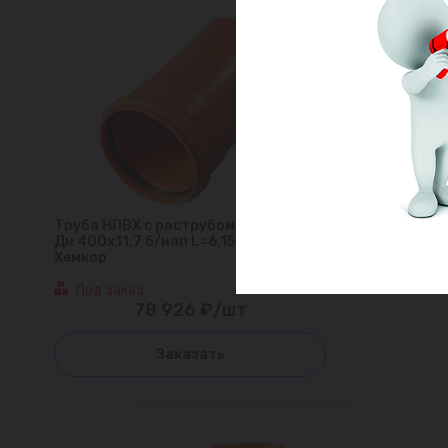
Труба НПВХ с раструбом коричневая
Дн 400х11,7 б/нап L=6,15м в/к SN8
Хемкор
Под заказ
78 926 ₽/шт
Заказать