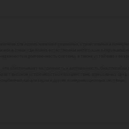
аченная для использования в различных строительных и коммуни
и или в зонах, где важна естественная интеграция в окружающу
надежность и долговечность системы, а также устойчива к возд
, что обеспечивает ее прочность и долговечность. Она способна
адает высокой устойчивостью к воздействию агрессивных сред, т
оснабжения, канализации и других коммуникационных системах.