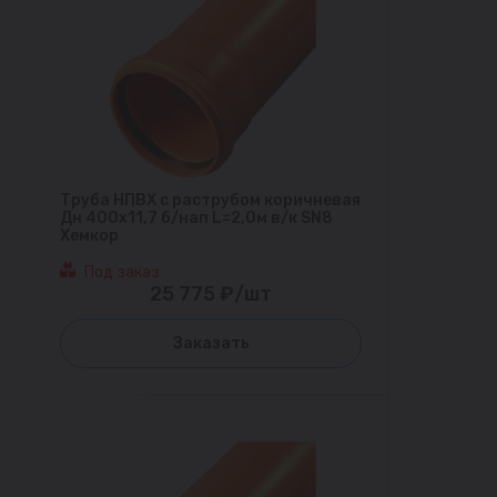
Труба НПВХ с раструбом коричневая
Дн 400х11,7 б/нап L=2,0м в/к SN8
Хемкор
Под заказ
25 775 ₽/шт
Заказать