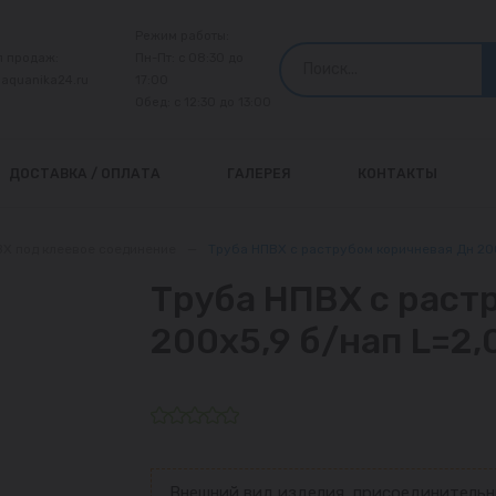
Режим работы:
л продаж:
Пн-Пт: с 08:30 до
@aquanika24.ru
17:00
Обед: с 12:30 до 13:00
ДОСТАВКА / ОПЛАТА
ГАЛЕРЕЯ
КОНТАКТЫ
ВХ под клеевое соединение
—
Труба НПВХ с раструбом коричневая Дн 200
Труба НПВХ с раст
200х5,9 б/нап L=2,
Внешний вид изделия, присоединительн