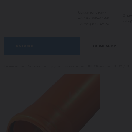
Связаться с нами:
Отде
+7 (495) 989-44-50
sale
+7 (926) 029-42-67
КАТАЛОГ
О КОМПАНИИ
Главная
—
Каталог
—
Труба и фитинги
—
НПВХКлей
—
НПВХ / НП