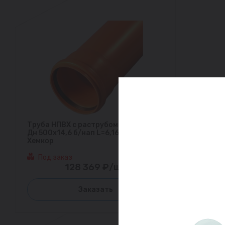
Труба НПВХ с раструбом коричневая
Дн 500х14,6 б/нап L=6,16м в/к SN8
Хемкор
Под заказ
128 369 ₽/шт
Заказать