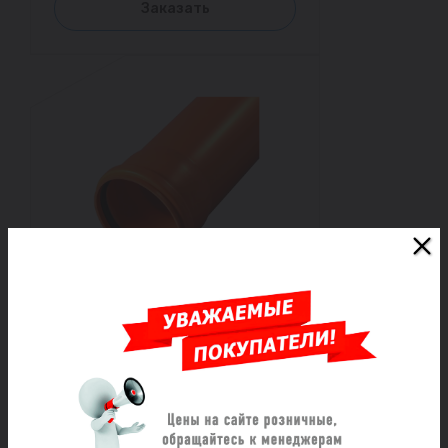
Заказать
Труба НПВХ с раструбом
коричневая Дн 250х9,2 б/нап
L=3,0м в/к SN8 Хемкор
Под заказ
16 384 ₽/шт
Заказать