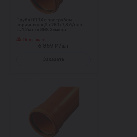
Труба НПВХ с раструбом
коричневая Дн 250х7,3 б/нап
L=1,2м в/к SN8 Хемкор
Под заказ
6 859 ₽/шт
Заказать