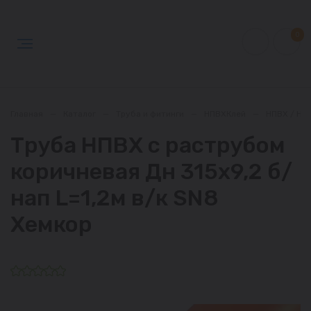
0
Главная
—
Каталог
—
Труба и фитинги
—
НПВХКлей
—
НПВХ / НП
Труба НПВХ с раструбом
коричневая Дн 315х9,2 б/
нап L=1,2м в/к SN8
Хемкор