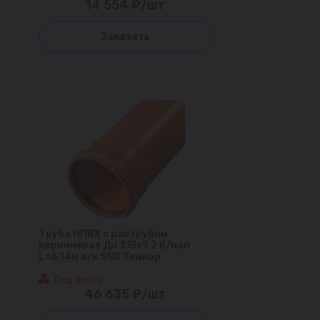
14 554 ₽/шт
Заказать
Труба НПВХ с раструбом
коричневая Дн 315х9,2 б/нап
L=6,14м в/к SN8 Хемкор
Под заказ
46 635 ₽/шт