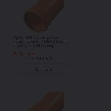
Труба НПВХ с раструбом
коричневая Дн 250х7,3 б/нап
L=3,0м в/к SN8 Хемкор
Под заказ
16 384 ₽/шт
Заказать