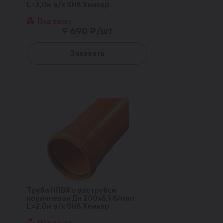
L=3,0м в/к SN8 Хемкор
Под заказ
9 690 ₽/шт
Заказать
Труба НПВХ с раструбом
коричневая Дн 200х5,9 б/нап
L=2,0м в/к SN8 Хемкор
Под заказ