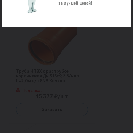
Труба НПВХ с раструбом
коричневая Дн 315х9,2 б/нап
L=2,0м в/к SN8 Хемкор
Под заказ
15 377 ₽/шт
Заказать