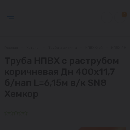
0
Главная
—
Каталог
—
Труба и фитинги
—
НПВХКлей
—
НПВХ / НП
Труба НПВХ с раструбом
коричневая Дн 400х11,7
б/нап L=6,15м в/к SN8
Хемкор