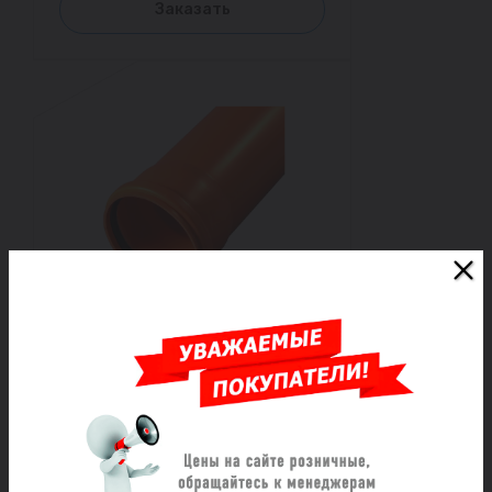
Заказать
Труба НПВХ с раструбом
коричневая Дн 315х9,2 б/нап
L=2,0м в/к SN8 Хемкор
Под заказ
15 377 ₽/шт
Заказать