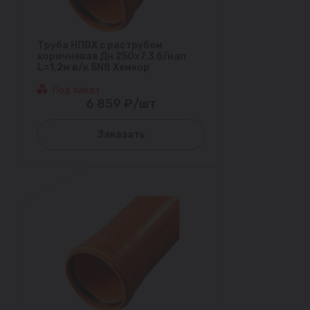
Труба НПВХ с раструбом
коричневая Дн 250х7,3 б/нап
L=1,2м в/к SN8 Хемкор
Под заказ
6 859 ₽/шт
Заказать