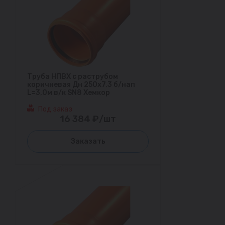
Труба НПВХ с раструбом
коричневая Дн 250х7,3 б/нап
L=3,0м в/к SN8 Хемкор
Под заказ
16 384 ₽/шт
Заказать