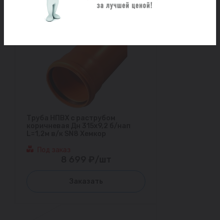
Труба НПВХ с раструбом
коричневая Дн 315х9,2 б/нап
L=1,2м в/к SN8 Хемкор
Под заказ
8 699 ₽/шт
Заказать