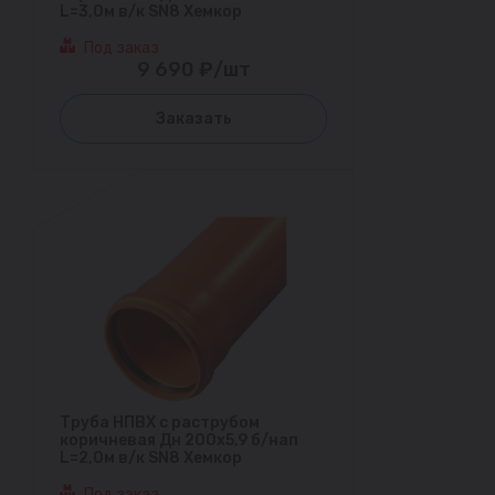
L=3,0м в/к SN8 Хемкор
Под заказ
9 690 ₽/шт
Заказать
Труба НПВХ с раструбом
коричневая Дн 200х5,9 б/нап
L=2,0м в/к SN8 Хемкор
Под заказ