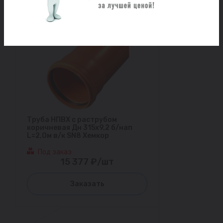
Труба НПВХ с раструбом
коричневая Дн 315х9,2 б/нап
L=2,0м в/к SN8 Хемкор
Под заказ
15 377 ₽/шт
Заказать