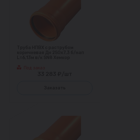
Труба НПВХ с раструбом
коричневая Дн 250х7,3 б/нап
L=6,13м в/к SN8 Хемкор
Под заказ
33 283 ₽/шт
Заказать