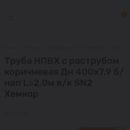
0
Главная
—
Каталог
—
Труба и фитинги
—
НПВХКлей
—
НПВХ / НП
Труба НПВХ с раструбом
коричневая Дн 400х7,9 б/
нап L=2,0м в/к SN2
Хемкор