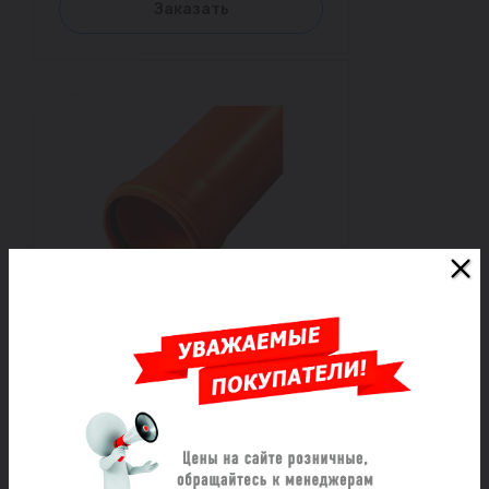
Заказать
Труба НПВХ с раструбом
коричневая Дн 250х9,2 б/нап
L=3,0м в/к SN8 Хемкор
Под заказ
16 384 ₽/шт
Заказать