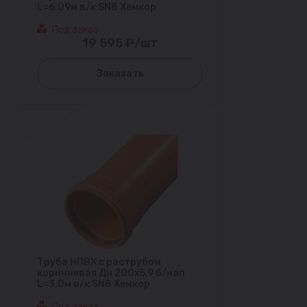
L=6,09м в/к SN8 Хемкор
Под заказ
19 595 ₽/шт
Заказать
Труба НПВХ с раструбом
коричневая Дн 200х5,9 б/нап
L=3,0м в/к SN8 Хемкор
Под заказ