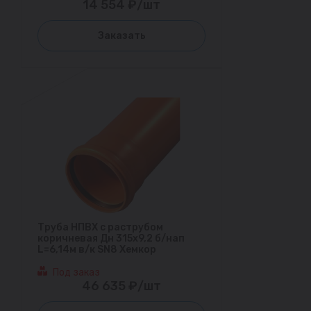
14 554 ₽/шт
Заказать
Труба НПВХ с раструбом
коричневая Дн 315х9,2 б/нап
L=6,14м в/к SN8 Хемкор
Под заказ
46 635 ₽/шт