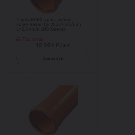
Труба НПВХ с раструбом
коричневая Дн 250х7,3 б/нап
L=2,0м в/к SN8 Хемкор
Под заказ
10 984 ₽/шт
Заказать