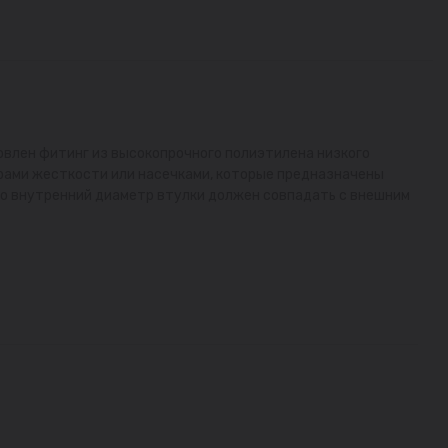
овлен фитинг из высокопрочного полиэтилена низкого
брами жесткости или насечками, которые предназначены
то внутренний диаметр втулки должен совпадать с внешним