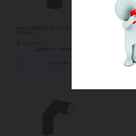
Отвод КОРСИС 45 гр.° SN8 DN/OD
1200мм
Под заказ
Цена по запросу
Заказать