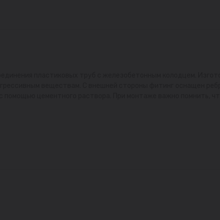
оединения пластиковых труб с железобетонным колодцем. Изгот
и агрессивным веществам. С внешней стороны фитинг оснащен ре
с помощью цементного раствора. При монтаже важно помнить, ч