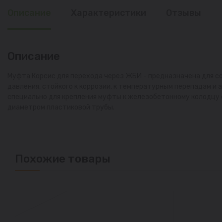
Описание
Характеристики
Отзывы
Описание
Муфта Корсис для перехода через ЖБИ - предназначена для с
давления, стойкого к коррозии, к температурным перепадам 
специально для крепления муфты к железобетонному колодцу 
диаметром пластиковой трубы.
Похожие товары