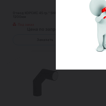
Отвод КОРСИС 45 гр.° SN8 DN/OD
1200мм
Под заказ
Цена по запросу
Заказать