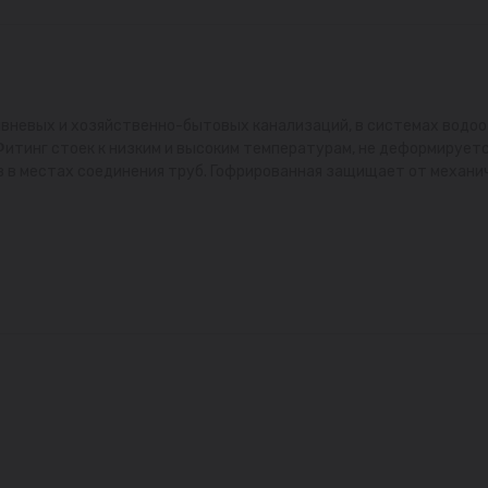
вневых и хозяйственно-бытовых канализаций, в системах водоо
Фитинг стоек к низким и высоким температурам, не деформируетс
в в местах соединения труб. Гофрированная защищает от механи