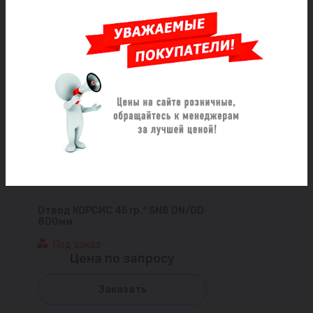
Заказать
Отвод КОРСИС 45 гр.° SN8 DN/OD
800мм
Под заказ
Цена по запросу
Заказать