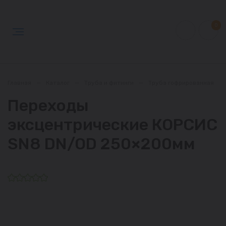
0
Главная
—
Каталог
—
Труба и фитинги
—
Труба гофрированная
—
Переходы
эксцентрические КОРСИС
SN8 DN/OD 250×200мм